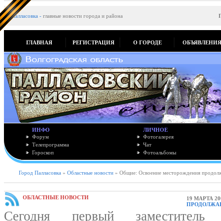
Палласовка
-
главные новости города и района
ГЛАВНАЯ
РЕГИСТРАЦИЯ
О ГОРОДЕ
ОБЪЯВЛЕНИ
ИНФО
ЛИЧНОЕ
Форум
Фотогалерея
Телепрограмма
Чат
Гороскоп
Фотоальбомы
Город Палласовка
»
Областные новости
» Общие: Освоение месторождения продол
ОБЛАСТНЫЕ НОВОСТИ
19 МАРТА 20
ПРОДОЛЖА
Сегодня первый заместитель 