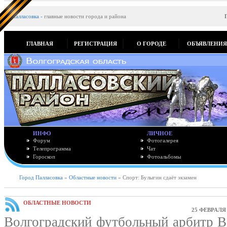
Палласовка
-
главные новости города и района
ГЛАВНАЯ
РЕГИСТРАЦИЯ
О ГОРОДЕ
ОБЪЯВЛЕНИ
ИНФО
ЛИЧНОЕ
Форум
Фотогалерея
Телепрограмма
Чат
Гороскоп
Фотоальбомы
Город Палласовка
»
Областные новости
» Спорт: Булыгин сдаёт экзамен
ОБЛАСТНЫЕ НОВОСТИ
25 ФЕВРАЛЯ 
Волгоградский футбольный арбитр В