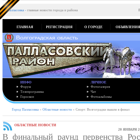
Палласовка
-
главные новости города и района
ГЛАВНАЯ
РЕГИСТРАЦИЯ
О ГОРОДЕ
ОБЪЯВЛЕНИ
ИНФО
ЛИЧНОЕ
Форум
Фотогалерея
Телепрограмма
Чат
Гороскоп
Фотоальбомы
Город Палласовка
»
Областные новости
» Спорт: Волгоградки вышли в финал
ОБЛАСТНЫЕ НОВОСТИ
20 ЯНВАРЯ 2
В финальный раунд первенства Рос