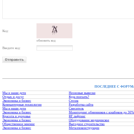
Код:
обновить код
Введите код:
ПОСЛЕДНЕЕ С ФОРУМ
Мы и наши дети
Неоновые вывески
Отдых и досуг
Куда поехать?
Экономика и бизнес
Стелла
Компьютерные технологии
Разработка сайта
Мы и наши дети
Смеситель
Экономика и бизнес
Мониторинг обменников с кэшбеком до 30%
Красота и здоровье
RF лифтинг
Экономика и бизнес
Оборудование медицинское
Общественное мнение
Выгодное строительство
Экономика и бизнес
Металлоконструкции