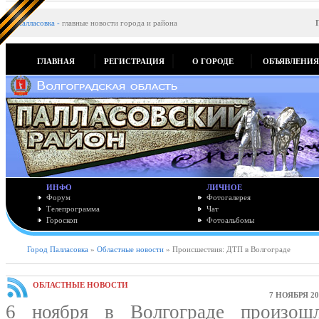
Палласовка
-
главные новости города и района
ГЛАВНАЯ
РЕГИСТРАЦИЯ
О ГОРОДЕ
ОБЪЯВЛЕНИ
ИНФО
ЛИЧНОЕ
Форум
Фотогалерея
Телепрограмма
Чат
Гороскоп
Фотоальбомы
Город Палласовка
»
Областные новости
» Происшествия: ДТП в Волгограде
ОБЛАСТНЫЕ НОВОСТИ
7 НОЯБРЯ 20
6 ноября в Волгограде произо