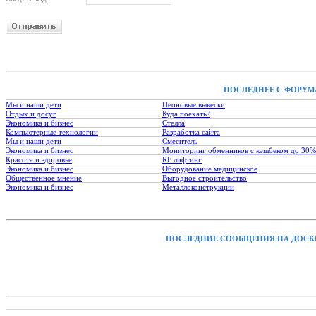
ПОСЛЕДНЕЕ С ФОРУМ
Мы и наши дети
Неоновые вывески
Отдых и досуг
Куда поехать?
Экономика и бизнес
Стелла
Компьютерные технологии
Разработка сайта
Мы и наши дети
Смеситель
Экономика и бизнес
Мониторинг обменников с кэшбеком до 30%
Красота и здоровье
RF лифтинг
Экономика и бизнес
Оборудование медицинское
Общественное мнение
Выгодное строительство
Экономика и бизнес
Металлоконструкции
ПОСЛЕДНИЕ СООБЩЕНИЯ НА ДОСК