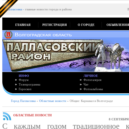
Палласовка
-
главные новости города и района
ГЛАВНАЯ
РЕГИСТРАЦИЯ
О ГОРОДЕ
ОБЪЯВЛЕНИ
ИНФО
ЛИЧНОЕ
Форум
Фотогалерея
Телепрограмма
Чат
Гороскоп
Фотоальбомы
Город Палласовка
»
Областные новости
» Общие: Карнавал в Волгограде
ОБЛАСТНЫЕ НОВОСТИ
8 СЕНТЯБРЯ 
С каждым годом традиционное к