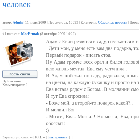
человек
автор:
Admin
| 11 июня 2008 | Просмотров: 13093 | Категория:
Областные новости
| Просм
#1 написал:
MacErmak
(8 октября 2009 14:22)
Адам с Евой резвятся в саду, спускается к 
- Дети мои, у меня есть вам два подарка, 
Первый подарок - писать стоя..
Ну Адам громче всех орал и бился головой 
всю жизнь мечтал. Ева ему уступила..
И Адам побежал по саду, радовался, прыгал
Публикаций: 0
на цветы, на каждую букашку и просто на 
Комментариев: 0
Ева встала рядом с Богом.. В молчании смо
И тут Ева спросила:
- Боже мой, а второй-то подарок какой?..
И молвил Бог:
- Мозги, Ева.. Мозги..! Но мозги, Ева, пр
обоссыт!
:)
Зарегистрирован: -- | ICQ: -- | |
цитировать
| |