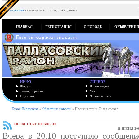
Палласовка
-
главные новости города и района
ГЛАВНАЯ
РЕГИСТРАЦИЯ
О ГОРОДЕ
ОБЪЯВЛЕНИ
ИНФО
ЛИЧНОЕ
Форум
Фотогалерея
Телепрограмма
Чат
Гороскоп
Фотоальбомы
Город Палласовка
»
Областные новости
» Происшествия: Склад сгорел
ОБЛАСТНЫЕ НОВОСТИ
11 ИЮНЯ 200
Вчера в 20.10 поступило сообщени