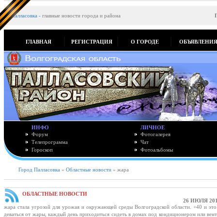
Палласовка
-
главные новости города и района
ГЛАВНАЯ
РЕГИСТРАЦИЯ
О ГОРОДЕ
ОБЪЯВЛЕНИ
ИНФО
ЛИЧНОЕ
Форум
Фотогалерея
Телепрограмма
Чат
Гороскоп
Фотоальбомы
Город Палласовка
»
Областные новости
» жара
ОБЛАСТНЫЕ НОВОСТИ
26 ИЮЛЯ 201
жара стала угрозой для урожая и окружающей среды Волгоградской области. +40 и это 
деваться от жары, каждый день приходиться сидеть в домах под кондиционером или вен