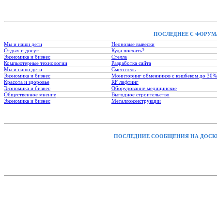
ПОСЛЕДНЕЕ С ФОРУМ
Мы и наши дети
Неоновые вывески
Отдых и досуг
Куда поехать?
Экономика и бизнес
Стелла
Компьютерные технологии
Разработка сайта
Мы и наши дети
Смеситель
Экономика и бизнес
Мониторинг обменников с кэшбеком до 30%
Красота и здоровье
RF лифтинг
Экономика и бизнес
Оборудование медицинское
Общественное мнение
Выгодное строительство
Экономика и бизнес
Металлоконструкции
ПОСЛЕДНИЕ СООБЩЕНИЯ НА ДОСК