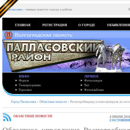
Палласовка
-
главные новости города и района
ГЛАВНАЯ
РЕГИСТРАЦИЯ
О ГОРОДЕ
ОБЪЯВЛЕНИ
ИНФО
ЛИЧНОЕ
Форум
Фотогалерея
Телепрограмма
Чат
Гороскоп
Фотоальбомы
Город Палласовка
»
Областные новости
» Роспотребнадзор усилил контроль за сос
ОБЛАСТНЫЕ НОВОСТИ
4 ИЮЛЯ 2010
СОСТОЯНИ