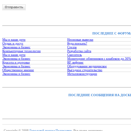
ПОСЛЕДНЕЕ С ФОРУМ
Мы и наши дети
Неоновые вывески
Отдых и досуг
Куда поехать?
Экономика и бизнес
Стелла
Компьютерные технологии
Разработка сайта
Мы и наши дети
Смеситель
Экономика и бизнес
Мониторинг обменников с кэшбеком до 30%
Красота и здоровье
RF лифтинг
Экономика и бизнес
Оборудование медицинское
Общественное мнение
Выгодное строительство
Экономика и бизнес
Металлоконструкции
ПОСЛЕДНИЕ СООБЩЕНИЯ НА ДОСК
Copyright © 2008
Городской портал Палласовки.
Все права защищены