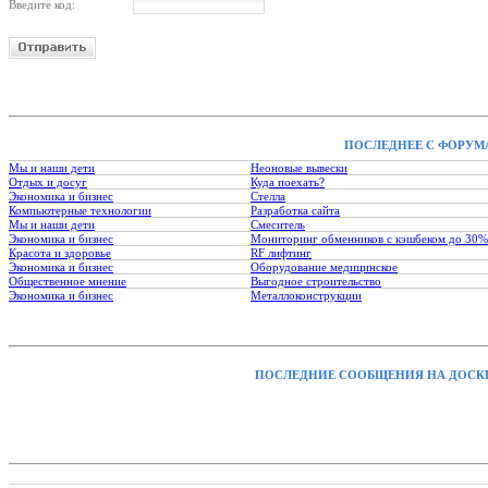
Введите код:
ПОСЛЕДНЕЕ С ФОРУМ
Мы и наши дети
Неоновые вывески
Отдых и досуг
Куда поехать?
Экономика и бизнес
Стелла
Компьютерные технологии
Разработка сайта
Мы и наши дети
Смеситель
Экономика и бизнес
Мониторинг обменников с кэшбеком до 30%
Красота и здоровье
RF лифтинг
Экономика и бизнес
Оборудование медицинское
Общественное мнение
Выгодное строительство
Экономика и бизнес
Металлоконструкции
ПОСЛЕДНИЕ СООБЩЕНИЯ НА ДОСК