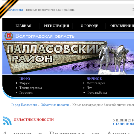
Палласовка
-
главные новости города и района
ГЛАВНАЯ
РЕГИСТРАЦИЯ
О ГОРОДЕ
ОБЪЯВЛЕНИ
ИНФО
ЛИЧНОЕ
Форум
Фотогалерея
Телепрограмма
Чат
Гороскоп
Фотоальбомы
Город Палласовка
»
Областные новости
» Юные волгоградские баскетболистки стал
ОБЛАСТНЫЕ НОВОСТИ
5 ИЮНЯ 201
СТАЛИ ПОБ