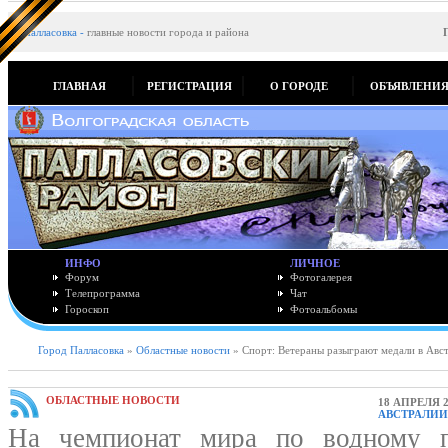
Палласовка
-
главные новости города и района
ГЛАВНАЯ
РЕГИСТРАЦИЯ
О ГОРОДЕ
ОБЪЯВЛЕНИ
ИНФО
ЛИЧНОЕ
Форум
Фотогалерея
Телепрограмма
Чат
Гороскоп
Фотоальбомы
Город Палласовка
»
Областные новости
» Спорт: Ветераны разыграют медали в Авс
ОБЛАСТНЫЕ НОВОСТИ
18 АПРЕЛЯ 2
АВСТРАЛИИ
На чемпионат мира по водному п