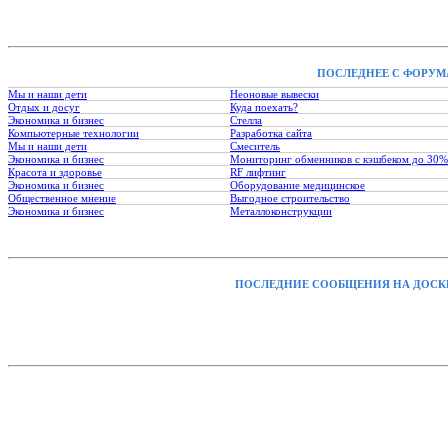
ПОСЛЕДНЕЕ С ФОРУМ
Мы и наши дети
Неоновые вывески
Отдых и досуг
Куда поехать?
Экономика и бизнес
Стелла
Компьютерные технологии
Разработка сайта
Мы и наши дети
Смеситель
Экономика и бизнес
Мониторинг обменников с кэшбеком до 30%
Красота и здоровье
RF лифтинг
Экономика и бизнес
Оборудование медицинское
Общественное мнение
Выгодное строительство
Экономика и бизнес
Металлоконструкции
ПОСЛЕДНИЕ СООБЩЕНИЯ НА ДОСК