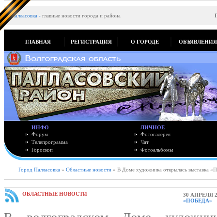
Палласовка
-
главные новости города и района
ГЛАВНАЯ
РЕГИСТРАЦИЯ
О ГОРОДЕ
ОБЪЯВЛЕНИ
ИНФО
ЛИЧНОЕ
Форум
Фотогалерея
Телепрограмма
Чат
Гороскоп
Фотоальбомы
Город Палласовка
»
Областные новости
» В Доме художника открылась выставка «
ОБЛАСТНЫЕ НОВОСТИ
30 АПРЕЛЯ 2
«ПОБЕДА»