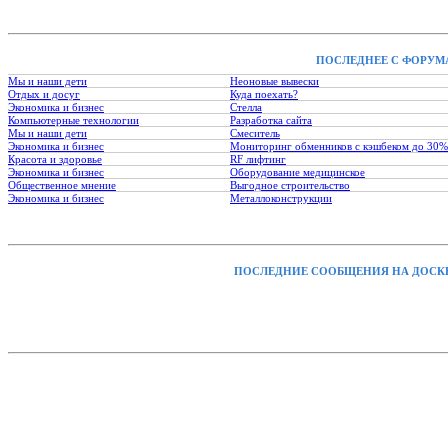
ПОСЛЕДНЕЕ С ФОРУМ
Мы и наши дети
Неоновые вывески
Отдых и досуг
Куда поехать?
Экономика и бизнес
Стелла
Компьютерные технологии
Разработка сайта
Мы и наши дети
Смеситель
Экономика и бизнес
Мониторинг обменников с кэшбеком до 30%
Красота и здоровье
RF лифтинг
Экономика и бизнес
Оборудование медицинское
Общественное мнение
Выгодное строительство
Экономика и бизнес
Металлоконструкции
ПОСЛЕДНИЕ СООБЩЕНИЯ НА ДОСК