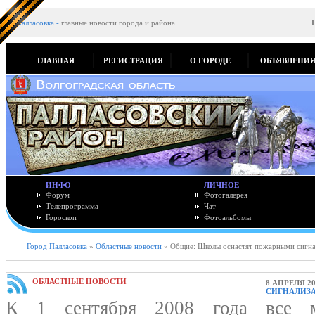
Палласовка
-
главные новости города и района
ГЛАВНАЯ
РЕГИСТРАЦИЯ
О ГОРОДЕ
ОБЪЯВЛЕНИ
ИНФО
ЛИЧНОЕ
Форум
Фотогалерея
Телепрограмма
Чат
Гороскоп
Фотоальбомы
Город Палласовка
»
Областные новости
» Общие: Школы оснастят пожарными сигн
ОБЛАСТНЫЕ НОВОСТИ
8 АПРЕЛЯ 20
СИГНАЛИЗ
К 1 сентября 2008 года все м