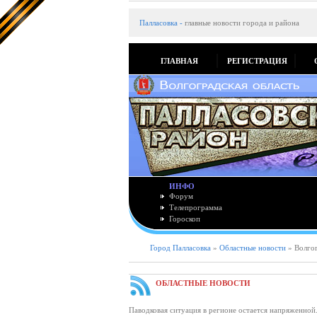
Палласовка
-
главные новости города и района
ГЛАВНАЯ
РЕГИСТРАЦИЯ
ИНФО
Форум
Телепрограмма
Гороскоп
Город Палласовка
»
Областные новости
» Волгог
ОБЛАСТНЫЕ НОВОСТИ
Паводковая ситуация в регионе остается напряженной