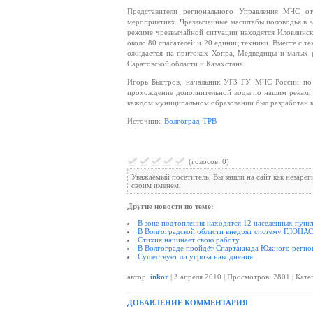
Представители регионального Управления МЧС о
мероприятиях. Чрезвычайные масштабы половодья в эт
режиме чрезвычайной ситуации находятся Иловлинск
около 80 спасателей и 20 единиц техники. Вместе с т
ожидается на притоках Хопра, Медведицы и малых р
Саратовской области и Казахстана.
Игорь Быстров, начальник УГЗ ГУ МЧС России по В
прохождение дополнительной воды по нашим рекам, м
каждом муниципальном образовании был разработан 
Источник:
Волгоград-ТРВ
(голосов: 0)
Уважаемый посетитель, Вы зашли на сайт как незаре
своим именем.
Другие новости по теме:
В зоне подтопления находятся 12 населенных пункт
В Волгоградской области внедрят систему ГЛОНА
Стихия начинает свою работу
В Волгограде пройдёт Спартакиада Южного регион
Существует ли угроза наводнения
автор:
inkor
| 3 апреля 2010 | Просмотров: 2801 | Кат
ДОБАВЛЕНИЕ КОММЕНТАРИЯ