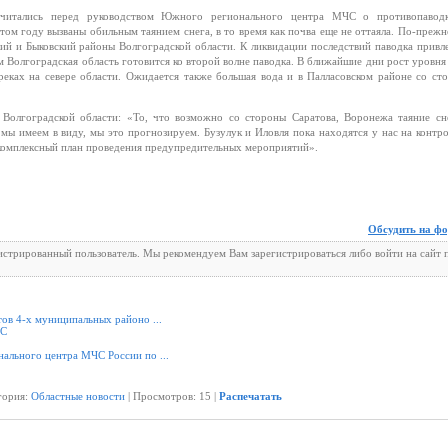
тчитались перед руководством Южного регионального центра МЧС о противопавод
ом году вызваны обильным таянием снега, в то время как почва еще не оттаяла. По-прежн
ий и Быковский районы Волгоградской области. К ликвидации последствий паводка привл
ем Волгоградская область готовится ко второй волне паводка. В ближайшие дни рост уровня
еках на севере области. Ожидается также большая вода и в Палласовском районе со ст
олгоградской области: «То, что возможно со стороны Саратова, Воронежа таяние сн
ы имеем в виду, мы это прогнозируем. Бузулук и Иловля пока находятся у нас на контро
комплексный план проведения предупредительных мероприятий».
Обсудить на ф
гистрированный пользователь. Мы рекомендуем Вам зарегистрироваться либо войти на сайт 
ов 4-х муниципальных районо ...
СС
ального центра МЧС России по ...
егория:
Областные новости
| Просмотров: 15 |
Распечатать