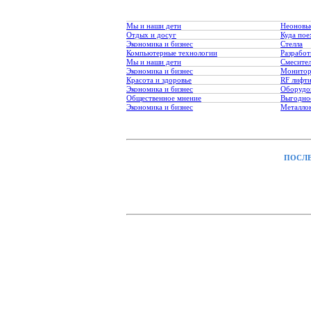
Мы и наши дети
Неоновы
Отдых и досуг
Куда пое
Экономика и бизнес
Стелла
Компьютерные технологии
Разработ
Мы и наши дети
Смесите
Экономика и бизнес
Монитор
Красота и здоровье
RF лифт
Экономика и бизнес
Оборудо
Общественное мнение
Выгодное
Экономика и бизнес
Металло
ПОСЛЕ