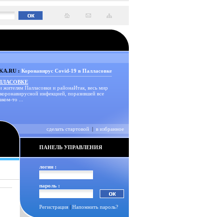
A.RU :
Коронавирус Covid-19 в Палласовке
АЛЛАСОВКЕ
и жителям Палласовки и районаИтак, весь мир
 коронавирусной инфекцией, поразившей все
аком-то ...
сделать стартовой
|
в избранное
ПАНЕЛЬ УПРАВЛЕНИЯ
логин :
пароль :
Регистрация
|
Напомнить пароль?