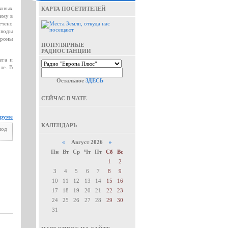
ковых
КАРТА ПОСЕТИТЕЛЕЙ
ему в
ечено
 воды
ороны
ПОПУЛЯРНЫЕ
РАДИОСТАНЦИИ
ега и
ле. В
Остальное
ЗДЕСЬ
СЕЙЧАС В ЧАТЕ
оруме
КАЛЕНДАРЬ
под
«
Август 2026
»
Пн
Вт
Ср
Чт
Пт
Сб
Вс
1
2
3
4
5
6
7
8
9
10
11
12
13
14
15
16
17
18
19
20
21
22
23
24
25
26
27
28
29
30
31