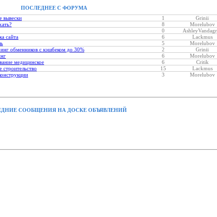
ПОСЛЕДНЕЕ С ФОРУМА
е вывески
1
Grinii
хать?
8
Morelubov
0
AshleyVandagr
ка сайта
6
Lackmus
ль
5
Morelubov
инг обменников с кэшбеком до 30%
2
Grinii
инг
6
Morelubov
вание медицинское
6
Critik
 строительство
15
Lackmus
конструкции
3
Morelubov
ДНИЕ СООБЩЕНИЯ НА ДОСКЕ ОБЪЯВЛЕНИЙ