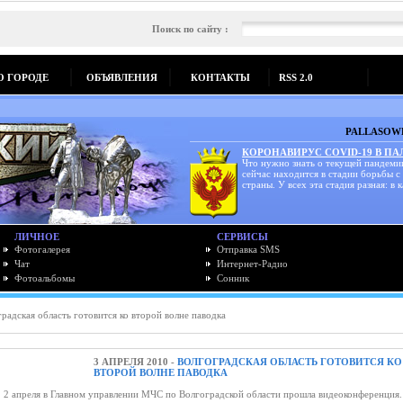
Поиск по сайту :
О ГОРОДЕ
ОБЪЯВЛЕНИЯ
КОНТАКТЫ
RSS 2.0
PALLASOWK
КОРОНАВИРУС COVID-19 В П
Что нужно знать о текущей пандеми
сейчас находится в стадии борьбы с
страны. У всех эта стадия разная: в к
ЛИЧНОЕ
СЕРВИСЫ
Фотогалерея
Отправка SMS
Чат
Интернет-Радио
Фотоальбомы
Сонник
радская область готовится ко второй волне паводка
3 АПРЕЛЯ 2010 -
ВОЛГОГРАДСКАЯ ОБЛАСТЬ ГОТОВИТСЯ КО
ВТОРОЙ ВОЛНЕ ПАВОДКА
. 2 апреля в Главном управлении МЧС по Волгоградской области прошла видеоконференция.