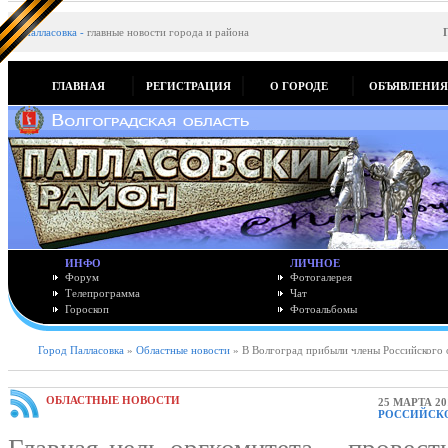
Палласовка
-
главные новости города и района
ГЛАВНАЯ
РЕГИСТРАЦИЯ
О ГОРОДЕ
ОБЪЯВЛЕНИ
ИНФО
ЛИЧНОЕ
Форум
Фотогалерея
Телепрограмма
Чат
Гороскоп
Фотоальбомы
Город Палласовка
»
Областные новости
» В Волгоград прибыли члены Российского 
ОБЛАСТНЫЕ НОВОСТИ
25 МАРТА 20
РОССИЙСКО