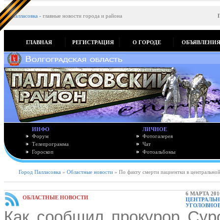
Палласовка
-
главные новости города и района
ГЛАВНАЯ
РЕГИСТРАЦИЯ
О ГОРОДЕ
ОБЪЯВЛЕНИ
ИНФО
ЛИЧНОЕ
Форум
Фотогалерея
Телепрограмма
Чат
Гороскоп
Фотоальбомы
Город Палласовка
»
Областные новости
» По факту смерти пациентки в центрально
6 МАРТА 201
ОБЛАСТНЫЕ НОВОСТИ
ЦЕНТРАЛЬН
УГОЛОВНОЕ
Как сообщил прокурор Суро