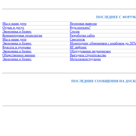
ПОСЛЕДНЕЕ С ФОРУМ
Мы и наши дети
Неоновые вывески
Отдых и досуг
Куда поехать?
Экономика и бизнес
Стелла
Компьютерные технологии
Разработка сайта
Мы и наши дети
Смеситель
Экономика и бизнес
Мониторинг обменников с кэшбеком до 30%
Красота и здоровье
RF лифтинг
Экономика и бизнес
Оборудование медицинское
Общественное мнение
Выгодное строительство
Экономика и бизнес
Металлоконструкции
ПОСЛЕДНИЕ СООБЩЕНИЯ НА ДОСК