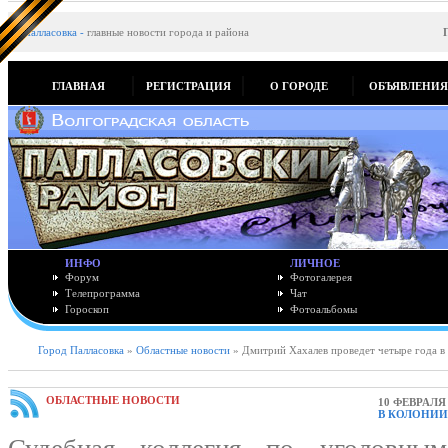
Палласовка
-
главные новости города и района
ГЛАВНАЯ
РЕГИСТРАЦИЯ
О ГОРОДЕ
ОБЪЯВЛЕНИ
ИНФО
ЛИЧНОЕ
Форум
Фотогалерея
Телепрограмма
Чат
Гороскоп
Фотоальбомы
Город Палласовка
»
Областные новости
» Дмитрий Хахалев проведет четыре года в
ОБЛАСТНЫЕ НОВОСТИ
10 ФЕВРАЛЯ 
В КОЛОНИ