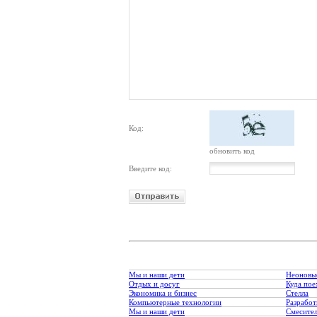
Код:
обновить код
Введите код:
Мы и наши дети
Неоновы
Отдых и досуг
Куда пое
Экономика и бизнес
Стелла
Компьютерные технологии
Разработ
Мы и наши дети
Смесите