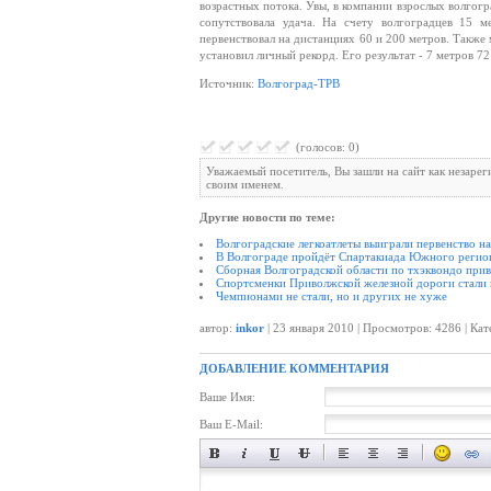
возрастных потока. Увы, в компании взрослых волгог
сопутствовала удача. На счету волгоградцев 15 м
первенствовал на дистанциях 60 и 200 метров. Такж
установил личный рекорд. Его результат - 7 метров 72
Источник:
Волгоград-ТРВ
(голосов: 0)
Уважаемый посетитель, Вы зашли на сайт как незаре
своим именем.
Другие новости по теме:
Волгоградские легкоатлеты выиграли первенство н
В Волгограде пройдёт Спартакиада Южного регион
Сборная Волгоградской области по тхэквондо приве
Спортсменки Приволжской железной дороги стали 
Чемпионами не стали, но и других не хуже
автор:
inkor
| 23 января 2010 | Просмотров: 4286 | Ка
ДОБАВЛЕНИЕ КОММЕНТАРИЯ
Ваше Имя:
Ваш E-Mail: