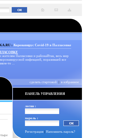
A.RU :
Коронавирус Covid-19 в Палласовке
АЛЛАСОВКЕ
и жителям Палласовки и районаИтак, весь мир
 коронавирусной инфекцией, поразившей все
аком-то ...
сделать стартовой
|
в избранное
ПАНЕЛЬ УПРАВЛЕНИЯ
логин :
пароль :
Регистрация
|
Напомнить пароль?
етыре