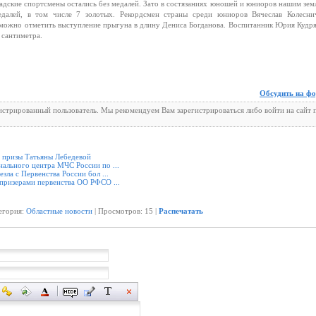
радские спортсмены остались без медалей. Зато в состязаниях юношей и юниоров нашим зем
едалей, в том числе 7 золотых. Рекордсмен страны среди юниоров Вячеслав Колесни
е можно отметить выступление прыгуна в длину Дениса Богданова. Воспитанник Юрия Кудр
 сантиметра.
Обсудить на ф
гистрированный пользователь. Мы рекомендуем Вам зарегистрироваться либо войти на сайт 
а призы Татьяны Лебедевой
ального центра МЧС России по ...
зла с Первенства России бол ...
призерами первенства ОО РФСО ...
тегория:
Областные новости
| Просмотров: 15 |
Распечатать