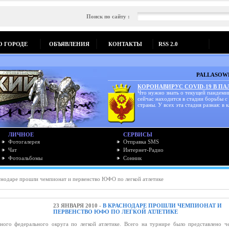
Поиск по сайту :
О ГОРОДЕ
ОБЪЯВЛЕНИЯ
КОНТАКТЫ
RSS 2.0
PALLASOWK
КОРОНАВИРУС COVID-19 В П
Что нужно знать о текущей пандеми
сейчас находится в стадии борьбы с
страны. У всех эта стадия разная: в к
ЛИЧНОЕ
СЕРВИСЫ
Фотогалерея
Отправка SMS
Чат
Интернет-Радио
Фотоальбомы
Сонник
нодаре прошли чемпионат и первенство ЮФО по легкой атлетике
23 ЯНВАРЯ 2010 -
В КРАСНОДАРЕ ПРОШЛИ ЧЕМПИОНАТ И
ПЕРВЕНСТВО ЮФО ПО ЛЕГКОЙ АТЛЕТИКЕ
го федерального округа по легкой атлетике. Всего на турнире было представлено ч