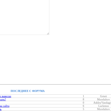
ПОСЛЕДНЕЕ С ФОРУМА
е вывески
1
Grinii
хать?
8
Morelubov
0
AshleyVandagr
ка сайта
6
Lackmus
ль
5
Morelubov