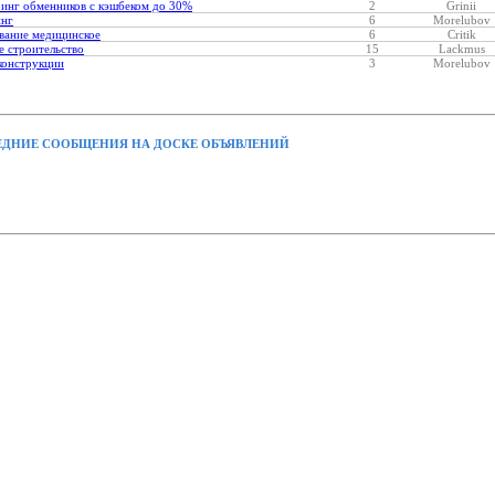
инг обменников с кэшбеком до 30%
2
Grinii
инг
6
Morelubov
вание медицинское
6
Critik
 строительство
15
Lackmus
конструкции
3
Morelubov
ДНИЕ СООБЩЕНИЯ НА ДОСКЕ ОБЪЯВЛЕНИЙ