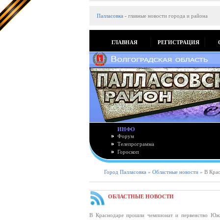
Палласовка
-
главные новости города и района
ГЛАВНАЯ
РЕГИСТРАЦИЯ
ИНФО
Форум
Телепрограмма
Гороскоп
Город Палласовка
»
Областные новости
» В Крас
ОБЛАСТНЫЕ НОВОСТИ
В Краснодаре прошли чемпионат и первенство Южно