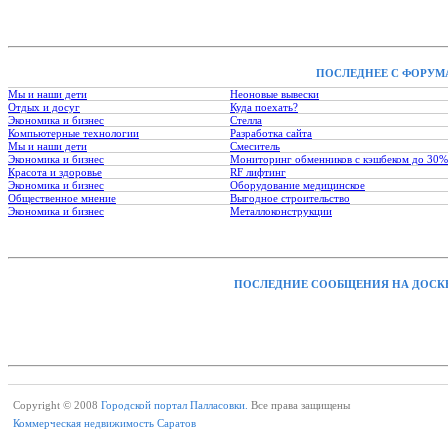
ПОСЛЕДНЕЕ С ФОРУМ
Мы и наши дети
Неоновые вывески
Отдых и досуг
Куда поехать?
Экономика и бизнес
Стелла
Компьютерные технологии
Разработка сайта
Мы и наши дети
Смеситель
Экономика и бизнес
Мониторинг обменников с кэшбеком до 30%
Красота и здоровье
RF лифтинг
Экономика и бизнес
Оборудование медицинское
Общественное мнение
Выгодное строительство
Экономика и бизнес
Металлоконструкции
ПОСЛЕДНИЕ СООБЩЕНИЯ НА ДОСК
Copyright © 2008
Городской портал Палласовки.
Все права защищены
Коммерческая недвижимость Саратов