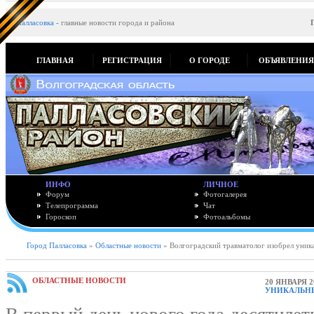
Палласовка
-
главные новости города и района
ГЛАВНАЯ
РЕГИСТРАЦИЯ
О ГОРОДЕ
ОБЪЯВЛЕНИ
ИНФО
ЛИЧНОЕ
Форум
Фотогалерея
Телепрограмма
Чат
Гороскоп
Фотоальбомы
Город Палласовка
»
Областные новости
» Волгоградский травматолог изобрел уник
ОБЛАСТНЫЕ НОВОСТИ
20 ЯНВАРЯ 2
УНИКАЛЬН