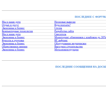
ПОСЛЕДНЕЕ С ФОРУМ
Мы и наши дети
Неоновые вывески
Отдых и досуг
Куда поехать?
Экономика и бизнес
Стелла
Компьютерные технологии
Разработка сайта
Мы и наши дети
Смеситель
Экономика и бизнес
Мониторинг обменников с кэшбеком до 30%
Красота и здоровье
RF лифтинг
Экономика и бизнес
Оборудование медицинское
Общественное мнение
Выгодное строительство
Экономика и бизнес
Металлоконструкции
ПОСЛЕДНИЕ СООБЩЕНИЯ НА ДОСК