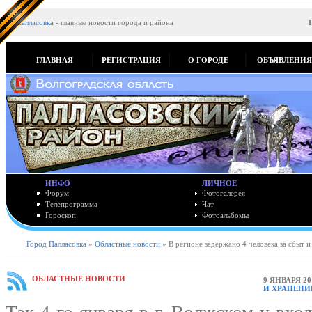
Палласовка
-
главные новости города и района
ГЛАВНАЯ
РЕГИСТРАЦИЯ
О ГОРОДЕ
ОБЪЯВЛЕНИ
ИНФО
ЛИЧНОЕ
Форум
Фотогалерея
Телепрограмма
Чат
Гороскоп
Фотоальбомы
Город Палласовка
»
Областные новости
» В регионе задержано 4 человека за сбыт и
ОБЛАСТНЫЕ НОВОСТИ
9 ЯНВАРЯ 20
И ХРАНЕНИ