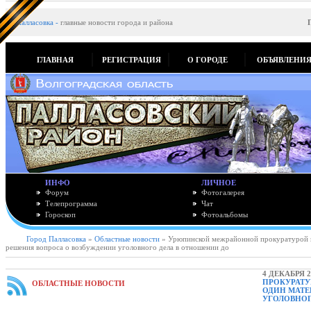
Палласовка
-
главные новости города и района
ГЛАВНАЯ
РЕГИСТРАЦИЯ
О ГОРОДЕ
ОБЪЯВЛЕНИ
ИНФО
ЛИЧНОЕ
Форум
Фотогалерея
Телепрограмма
Чат
Гороскоп
Фотоальбомы
Город Палласовка
»
Областные новости
» Урюпинской межрайонной прокуратурой на
решения вопроса о возбуждении уголовного дела в отношении до
4 ДЕКАБРЯ 2
ПРОКУРАТУ
ОБЛАСТНЫЕ НОВОСТИ
ОДИН МАТЕ
УГОЛОВНОГ