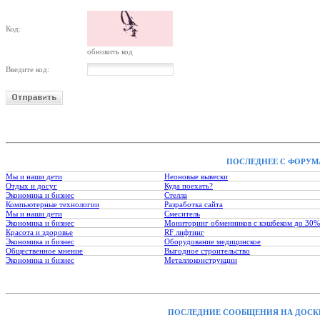
Код:
обновить код
Введите код:
ПОСЛЕДНЕЕ С ФОРУМ
Мы и наши дети
Неоновые вывески
Отдых и досуг
Куда поехать?
Экономика и бизнес
Стелла
Компьютерные технологии
Разработка сайта
Мы и наши дети
Смеситель
Экономика и бизнес
Мониторинг обменников с кэшбеком до 30%
Красота и здоровье
RF лифтинг
Экономика и бизнес
Оборудование медицинское
Общественное мнение
Выгодное строительство
Экономика и бизнес
Металлоконструкции
ПОСЛЕДНИЕ СООБЩЕНИЯ НА ДОСК