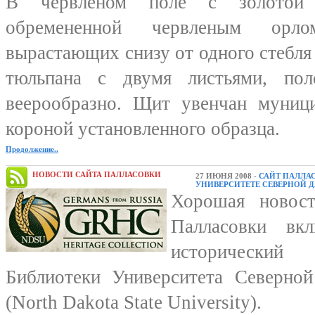
В червленом поле с золотой 
обремененной червленым орл
вырастающих снизу от одного стебля
тюльпана с двумя листьями, пол
веерообразно. Щит увенчан муниц
короной установленного образца.
Продолжение..
НОВОСТИ САЙТА ПАЛЛАСОВКИ
27 ИЮНЯ 2008 -
САЙТ ПАЛЛА
УНИВЕРСИТЕТЕ СЕВЕРНОЙ 
Хорошая новост
Палласовки вк
исторический
Библиотеки Университета Северно
(North Dakota State University).