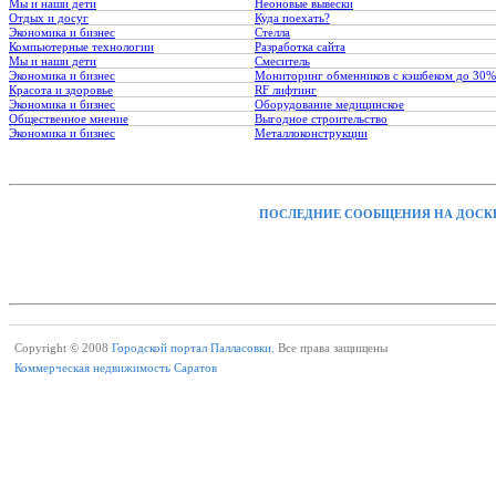
Мы и наши дети
Неоновые вывески
Отдых и досуг
Куда поехать?
Экономика и бизнес
Стелла
Компьютерные технологии
Разработка сайта
Мы и наши дети
Смеситель
Экономика и бизнес
Мониторинг обменников с кэшбеком до 30%
Красота и здоровье
RF лифтинг
Экономика и бизнес
Оборудование медицинское
Общественное мнение
Выгодное строительство
Экономика и бизнес
Металлоконструкции
ПОСЛЕДНИЕ СООБЩЕНИЯ НА ДОСК
Copyright © 2008
Городской портал Палласовки.
Все права защищены
Коммерческая недвижимость Саратов