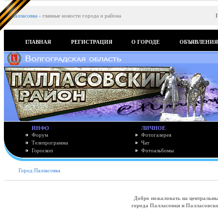
Палласовка
-
главные новости города и района
ГЛАВНАЯ
РЕГИСТРАЦИЯ
О ГОРОДЕ
ОБЪЯВЛЕНИ
ИНФО
ЛИЧНОЕ
Форум
Фотогалерея
Телепрограмма
Чат
Гороскоп
Фотоальбомы
Город Палласовка
Добро пожаловать на центральн
города Палласовки и Палласовско