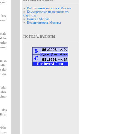
lagen
»
Рыболовный магазин в Москве
»
Коммерческая недвижимость
Саратова
h bey
»
Поиск в Shodan
ssen,
»
Недвижимость Москвы
talt,
ПОГОДА, ВАЛЮТЫ
olche
 oder
einer
nn es
außer
e der
r die
weder
jahre
einer
n das
ihrer
elche
änze-