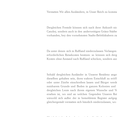
Verstatten Wir allen Ausländern, in Unser Reich zu komme
Dergleichen Fremde können sich nach ihrer Ankunft nich
Canzley, sondern auch in den anderweitigen Gränz-Städt
vorhanden, bey den vornehmsten Stadts-Befehlshabern z
Da unter denen sich in Rußland niederzulassen Verlangen
erforderlichen Reisekosten besitzen: so können sich de
Kosten ohne Anstand nach Rußland schicken, sondern auch
Sobald dergleichen Ausländer in Unserer Residenz ange
dieselben gehalten sein, ihren wahren Entschluß zu eröf
oder unter Zünfte einschreiben lassen und Bürger werd
nutzbarem Grunde und Boden in ganzen Kolonien und La
dergleichen Leute nach ihrem eigenen Wunsche und Ver
ersehen ist, wo und an welchen Gegenden Unseres Rei
wiewohl sich außer der in bemeldetem Register aufgeg
gleichergestalt verstatten sich häuslich niederzulassen, wo