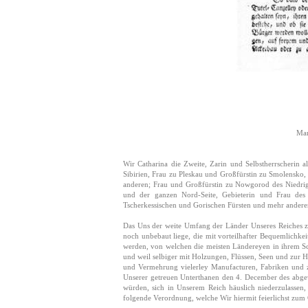
Man
Wir Catharina die Zweite, Zarin und Selbstherrscherin
Sibirien, Frau zu Pleskau und Großfürstin zu Smolensko,
anderen; Frau und Großfürstin zu Nowgorod des Niedrig
und der ganzen Nord-Seite, Gebieterin und Frau des 
Tscherkessischen und Gorischen Fürsten und mehr andere
Das Uns der weite Umfang der Länder Unseres Reiches 
noch unbebaut liege, die mit vorteilhafter Bequemlichk
werden, von welchen die meisten Ländereyen in ihrem Sc
und weil selbiger mit Holzungen, Flüssen, Seen und zu
und Vermehrung vielerley Manufacturen, Fabriken und z
Unserer getreuen Unterthanen den 4. December des abgew
würden, sich in Unserem Reich häuslich niederzulassen
folgende Verordnung, welche Wir hiermit feierlichst zum 