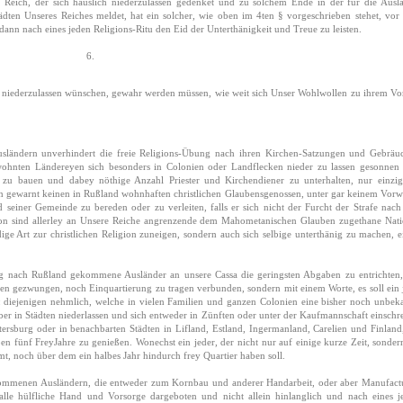
r Reich, der sich häuslich niederzulassen gedenket und zu solchem Ende in der für die Ausl
ädten Unseres Reiches meldet, hat ein solcher, wie oben im 4ten § vorgeschrieben stehet, vor 
dann nach eines jeden Religions-Ritu den Eid der Unterthänigkeit und Treue zu leisten.
6.
e niederzulassen wünschen, gewahr werden müssen, wie weit sich Unser Wohlwollen zu ihrem Vor
sländern unverhindert die freie Religions-Übung nach ihren Kirchen-Satzungen und Gebräu
wohnten Ländereyen sich besonders in Colonien oder Landflecken nieder zu lassen gesonnen 
 zu bauen und dabey nöthige Anzahl Priester und Kirchendiener zu unterhalten, nur einzi
 gewarnt keinen in Rußland wohnhaften christlichen Glaubensgenossen, unter gar keinem Vor
einer Gemeinde zu bereden oder zu verleiten, falls er sich nicht der Furcht der Strafe nach 
von sind allerley an Unsere Reiche angrenzende dem Mahometanischen Glauben zugethane Nat
dige Art zur christlichen Religion zuneigen, sondern auch sich selbige unterthänig zu machen, 
sung nach Rußland gekommene Ausländer an unsere Cassa die geringsten Abgaben zu entrichten
ten gezwungen, noch Einquartierung zu tragen verbunden, sondern mit einem Worte, es soll ein 
: diejenigen nehmlich, welche in vielen Familien und ganzen Colonien eine bisher noch unbek
ber in Städten niederlassen und sich entweder in Zünften oder unter der Kaufmannschaft einschr
ersburg oder in benachbarten Städten in Lifland, Estland, Ingermanland, Carelien und Finland
n fünf FreyJahre zu genießen. Wonechst ein jeder, der nicht nur auf einige kurze Zeit, sonder
, noch über dem ein halbes Jahr hindurch frey Quartier haben soll.
kommenen Ausländern, die entweder zum Kornbau und anderer Handarbeit, oder aber Manufact
alle hülfliche Hand und Vorsorge dargeboten und nicht allein hinlanglich und nach eines j