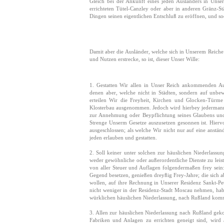
Gleich bei der Ankunft eines jeden Ausländers in Unse
errichteten Tütel-Canzley oder aber in anderen Gränz-St
Dingen seinen eigentlichen Entschluß zu eröffnen, und so
Damit aber die Ausländer, welche sich in Unserem Reich
und Nutzen erstrecke, so ist, dieser Unser Wille:
1. Gestatten Wir allen in Unser Reich ankommenden Au
denen aber, welche nicht in Städten, sondern auf unbe
erteilen Wir die Freyheit, Kirchen und Glocken-Türme
Klosterbau ausgenommen. Jedoch wird hierbey jedermann
zur Annehmung oder Beypflichtung seines Glaubens und s
Strenge Unserm Gesetze auszusetzen gesonnen ist. Hier
ausgeschlossen; als welche Wir nicht nur auf eine anstän
jeden erlauben und gestatten.
2. Soll keiner unter solchen zur häuslichen Niederlas
weder gewöhnliche oder außerordentliche Dienste zu leis
von aller Steuer und Auflagen folgendermaßen frey sein
Gegend besetzen, genießen dreyßig Frey-Jahre; die sich a
wollen, auf ihre Rechnung in Unserer Residenz Sankt-Pet
nicht weniger in der Residenz-Stadt Moscau nehmen, habe
würklichen häuslichen Niederlassung, nach Rußland kommt
3. Allen zur häuslichen Niederlassung nach Rußland ge
Fabriken und Anlagen zu errichten geneigt sind, wird 