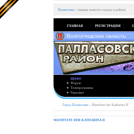
Палласовка
-
главные новости города и района
ГЛАВНАЯ
РЕГИСТРАЦИЯ
ИНФО
Форум
Телепрограмма
Гороскоп
Город Палласовка
» Manifeste der Katharina II
MANIFESTE DER KATHARINA II