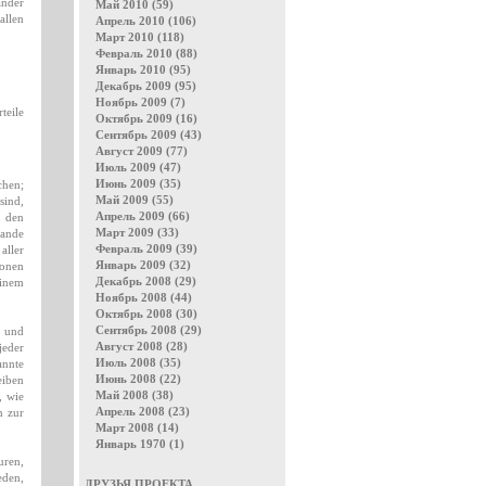
änder
Май 2010 (59)
allen
Апрель 2010 (106)
Март 2010 (118)
Февраль 2010 (88)
Январь 2010 (95)
Декабрь 2009 (95)
Ноябрь 2009 (7)
teile
Октябрь 2009 (16)
Сентябрь 2009 (43)
Август 2009 (77)
Июль 2009 (47)
Июнь 2009 (35)
chen;
Май 2009 (55)
sind,
Апрель 2009 (66)
g den
Март 2009 (33)
wande
Февраль 2009 (39)
aller
Январь 2009 (32)
ionen
Декабрь 2008 (29)
einem
Ноябрь 2008 (44)
Октябрь 2008 (30)
Сентябрь 2008 (29)
, und
Август 2008 (28)
jeder
Июль 2008 (35)
annte
Июнь 2008 (22)
eiben
Май 2008 (38)
, wie
Апрель 2008 (23)
n zur
Март 2008 (14)
Январь 1970 (1)
uren,
eden,
ДРУЗЬЯ ПРОЕКТА