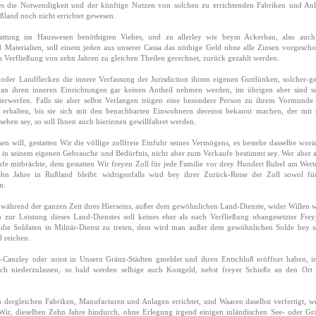
es die Notwendigkeit und der künftige Nutzen von solchen zu errichtenden Fabriken und An
ußland noch nicht errichtet gewesen.
attung im Hauswesen benöthigten Viehes, und zu allerley wie beym Ackerbau, also auc
Materialien, soll einem jeden aus unserer Cassa das nöthige Geld ohne alle Zinsen vorgescho
ch Verfließung von zehn Jahren zu gleichen Theilen gerechnet, zurück gezahlt werden.
 oder Landflecken die innere Verfassung der Jurisdiction ihrem eigenen Gutdünken, solcher-ges
 an ihren inneren Einrichtungen gar keinen Antheil nehmen werden, im übrigen aber sind s
nterwerfen. Falls sie aber selbst Verlangen trügen eine besondere Person zu ihrem Vormunde
 erhalten, bis sie sich mit den benachbarten Einwohnern dereinst bekannt machen, der mit 
ehen sey, so soll Ihnen auch hierinnen gewillfahret werden.
en will, gestatten Wir die völlige zollfreie Einfuhr seines Vermögens, es bestehe dasselbe wori
 in seinem eigenen Gebrauche und Bedürfnis, nicht aber zum Verkaufe bestimmt sey. Wer aber 
fe mitbrächte, dem gestatten Wir freyen Zoll für jede Familie vor drey Hundert Rubel am Wert
hn Jahre in Rußland bleibt: widrigenfalls wird bey ihrer Zurück-Reise der Zoll sowol fü
n.
n während der ganzen Zeit ihres Hierseins, außer dem gewöhnlichen Land-Dienste, wider Willen 
zur Leistung dieses Land-Dienstes soll keines eher als nach Verfließung obangesetzter Frey
er die Soldaten in Militär-Dienst zu treten, dem wird man außer dem gewöhnlichen Solde bey s
 reichen.
tel-Canzley oder sonst in Unsern Gränz-Städten gmeldet und ihren Entschluß eröffnet haben, i
lich niederzulassen, so bald werden selbige auch Kostgeld, nebst freyer Schieße an den Ort 
n dergleichen Fabriken, Manufacturen und Anlagen errichtet, und Waaren daselbst verfertigt, w
Wir, dieselben Zehn Jahre hindurch, ohne Erlegung irgend einigen inländischen See- oder Gr