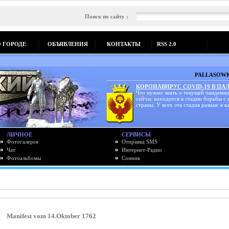
Поиск по сайту :
О ГОРОДЕ
ОБЪЯВЛЕНИЯ
КОНТАКТЫ
RSS 2.0
PALLASOWK
КОРОНАВИРУС COVID-19 В ПА
Что нужно знать о текущей пандемии
сейчас находится в стадии борьбы с
страны. У всех эта стадия разная: в ка
ЛИЧНОЕ
СЕРВИСЫ
Фотогалерея
Отправка SMS
Чат
Интернет-Радио
Фотоальбомы
Сонник
Manifest vom 14.Oktober 1762