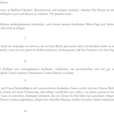
chicken.
 Kosten in Rußland Fabriken, Manufacturen und Anlagen errichten, erlauben Wir hiermit zu so
eibeigene Leute und Bauern zu erkaufen. Wir gestatten auch:
dflecken niedergelassenen Ausländern, nach ihrem eigenen Gutdünken Markt-Tage und Jahrm
 oder Zoll zu erlegen.
7.
nicht nur diejenigen zu erfreuen, die in Unser Reich gekommen sind, sich häuslich nieder zu la
haft, wenn sie auch gleich in Rußland geboren, solchergestalt, daß ihre Freyjahre von dem Tag
8.
in Rußland sich niedergelassene Ausländer verpflichtet, die gewöhnlichen und mit gar k
 gleich Unsern anderen Unterthanen, Landes-Dienste zu leisten.
9.
en und Unsrer Bothmäßigkeit sich unterworfenen Ausländern Sinnes würde, sich aus Unserm Reic
, jedoch mit dieser Erleuterung, daß selbige verpflichtet seyn sollen, von ihrem ganzen in U
assa zu entrichten; diejenigen nehmlich, die von Einem bis Fünf Jahre hier gewohnet, erlege
in Unsern Landen aufgehalten, erlegen den zehenden Pfennig; nachher ist jedem erlaubt ungehinde
10.