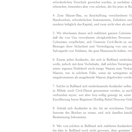
erforderlichen Vorschub gereichet werden, je nachdem 
erheischet, besonders aber von solchen, die bis jetzo in R
4. Zum Häuser-Bau, zu Anschaffung verschiedener G
Handwerken, erforderlichen Instrumenten, Zubehöre und 
sondern lediglich das Kapital, und zwar nicht eher als na
5. Wir überlassen denen sich etablirten ganzen Colonien
daß die von Uns verordneten obrigkeitlichen Personen
Colonisten verpflichtet, sich Unserem Civil-Recht zu u
Besorger ihrer Sicherheit und Verteidigung von uns zu
Salvegarde von Soldaten, die gute Mannszucht halten, vers
6. Einem jeden Ausländer, der sich in Rußland niederlass
wolle, jedoch mit dem Vorbehalte, daß solches Vermögen
seiner eigenen Nothdurft noch einige Waaren zum Verkau
Waaren, nur in solchem Falle, wenn sie wenigstens ze
eingekommene als ausgehende Waaren abgefordert werde
7. Solche in Rußland sich niederlassende Ausländer solle
in Militär noch Civil-Dienst genommen werden; ja auch 
verbunden seyen: wer aber frey-willig geneigt ist, unt
Enrollierung beym Regiment Dreißig Rubel Douceur-Geld
8. Sobald sich Ausländer in der für sie errichteten Tü
Innerste des Reiches zu reisen, und sich daselbst häus
Bestimmung bekommen.
9. Wer von solchen in Rußland sich etablirten Ausländer
bis dato in Rußland noch nicht gewesen, dem gestatten 