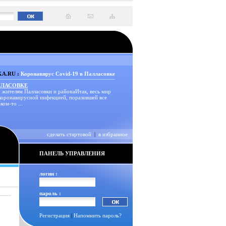
A.RU :
Коронавирус Covid-19 в Палласовке
ЛЛАСОВКЕ
 жителям Палласовки и районаИтак, весь мир
 коронавирусной инфекцией, поразившей все
ком-то ...
сделать стартовой
|
в избранное
ПАНЕЛЬ УПРАВЛЕНИЯ
логин :
пароль :
Регистрация
|
Напомнить пароль?