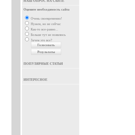
НАШ ОПРОС НА САЙТЕ
Оцените необходимость сайта
Очень своевременно!
Нужен, но не сейчас
Как-то все-равно...
Больше тут не появлюсь
Зачем это все?
ПОПУЛЯРНЫЕ СТАТЬИ
ИНТЕРЕСНОЕ