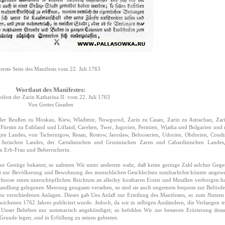
erste Seite des Manifests vom 22. Juli 1763
Wortlaut des Manifestes:
ifest der Zarin Katharina II. vom 22. Juli 1763
Von Gottes Gnaden
 aller Reußen zu Moskau, Kiew, Wladimir, Nowgorod, Zarin zu Casan, Zarin zu Astrachan, Zar
 Fürstin zu Esthland und Lifland, Carelien, Twer, Jugorien, Permien, Wjatka und Bolgarien und
en Landes, von Tschernigow, Resan, Rostow, Jaroslaw, Belooserien, Udorien, Obdorien, Condi
Jurischen Landes, der Cartalinischen und Grusinischen Zaren und Cabardinischen Landes
n Erb-Frau und Beherrscherin.
zur Genüge bekannt, so nahmen Wir unter anderem wahr, daß keine geringe Zahl solcher Geg
eit zur Bevölkerung und Bewohnung des menschlichen Geschlechtes nutzbarlichst könnte angew
hoose einen unerschöpflichen Reichtum an allerley kostbaren Erzen und Metallen verborgen ha
r Handlung gelegenen Meerung gnugsam versehen, so sind sie auch ungemein bequem zur Beförd
u verschiedenen Anlagen. Dieses gab Uns Anlaß zur Erteilung des Manifestes, so zum Nutzen 
ichenen 1762 Jahres publiciert wurde. Jedoch, da wir in selbigen Ausländern, die Verlangen t
, Unser Belieben nur summarisch angekündiget; so befehlen Wir zur besseren Erörterung dess
Grunde legen, und in Erfüllung zu setzen gebieten.