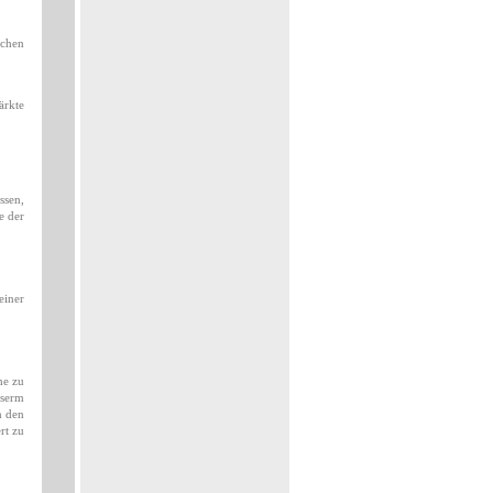
lchen
ärkte
ssen,
e der
einer
he zu
nserm
n den
rt zu