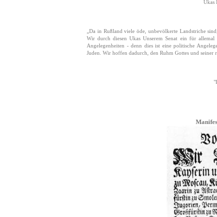
Ukas 
„Da in Rußland viele öde, unbevölkerte Landstriche sind
Wir durch diesen Ukas Unserem Senat ein für allemal
Angelegenheiten - denn dies ist eine politische Angele
Juden. Wir hoffen dadurch, den Ruhm Gottes und seiner r
"
Manifes