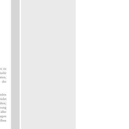
in zu
 mehr
nien,
, der
enden
endet
lten;
erung
aller
ragen
elben