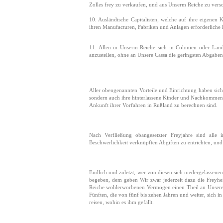
Zolles frey zu verkaufen, und aus Unserm Reiche zu vers
10. Ausländische Capitalisten, welche auf ihre eigenen
ihren Manufacturen, Fabriken und Anlagen erforderliche l
11. Allen in Unserm Reiche sich in Colonien oder Lan
anzustellen, ohne an Unsere Cassa die geringsten Abgaben
Aller obengenannten Vorteile und Einrichtung haben sich 
sondern auch ihre hinterlassene Kinder und Nachkommensc
Ankunft ihrer Vorfahren in Rußland zu berechnen sind.
Nach Verfließung obangesetzter Freyjahre sind alle 
Beschwerlichkeit verknüpften Abgiften zu entrichten, und
Endlich und zuletzt, wer von diesen sich niedergelassen
begeben, dem geben Wir zwar jederzeit dazu die Freyheit
Reiche wohlerworbenen Vermögen einen Theil an Unsere C
Fünften, die von fünf bis zehen Jahren und weiter, sich 
reisen, wohin es ihm gefällt.