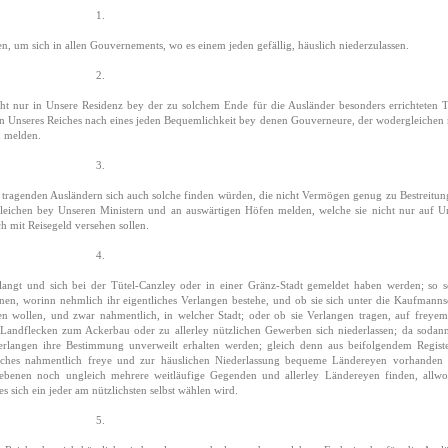
1.
n, um sich in allen Gouvernements, wo es einem jeden gefällig, häuslich niederzulassen.
2.
t nur in Unsere Residenz bey der zu solchem Ende für die Ausländer besonders errichteten T
en Unseres Reiches nach eines jeden Bequemlichkeit bey denen Gouverneure, der wodergleichen 
u melden.
3.
 tragenden Ausländern sich auch solche finden würden, die nicht Vermögen genug zu Bestreitun
rgleichen bey Unseren Ministern und an auswärtigen Höfen melden, welche sie nicht nur auf U
 mit Reisegeld versehen sollen.
4.
langt und sich bei der Tütel-Canzley oder in einer Gränz-Stadt gemeldet haben werden; so s
fnen, worinn nehmlich ihr eigentliches Verlangen bestehe, und ob sie sich unter die Kaufmanns
en wollen, und zwar nahmentlich, in welcher Stadt; oder ob sie Verlangen tragen, auf freye
ndflecken zum Ackerbau oder zu allerley nützlichen Gewerben sich niederlassen; da sodann
langen ihre Bestimmung unverweilt erhalten werden; gleich denn aus beifolgendem Regist
ches nahmentlich freye und zur häuslichen Niederlassung bequeme Ländereyen vorhanden 
ebenen noch ungleich mehrere weitläufige Gegenden und allerley Ländereyen finden, allw
 es sich ein jeder am nützlichsten selbst wählen wird.
5.