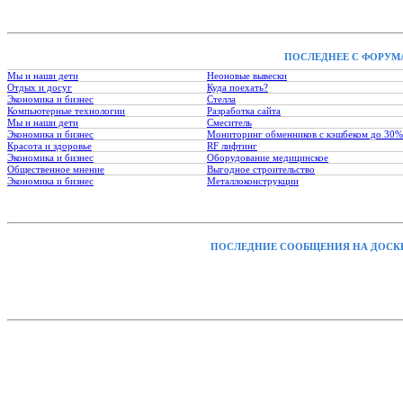
ПОСЛЕДНЕЕ С ФОРУМ
Мы и наши дети
Неоновые вывески
Отдых и досуг
Куда поехать?
Экономика и бизнес
Стелла
Компьютерные технологии
Разработка сайта
Мы и наши дети
Смеситель
Экономика и бизнес
Мониторинг обменников с кэшбеком до 30%
Красота и здоровье
RF лифтинг
Экономика и бизнес
Оборудование медицинское
Общественное мнение
Выгодное строительство
Экономика и бизнес
Металлоконструкции
ПОСЛЕДНИЕ СООБЩЕНИЯ НА ДОСК