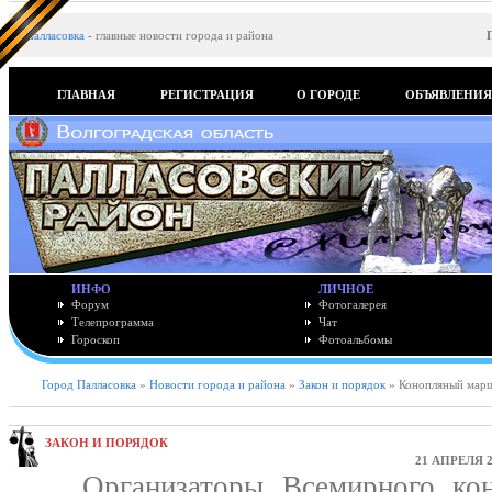
Палласовка
-
главные новости города и района
ГЛАВНАЯ
РЕГИСТРАЦИЯ
О ГОРОДЕ
ОБЪЯВЛЕНИ
ИНФО
ЛИЧНОЕ
Форум
Фотогалерея
Телепрограмма
Чат
Гороскоп
Фотоальбомы
Город Палласовка
»
Новости города и района
»
Закон и порядок
» Конопляный мар
ЗАКОН И ПОРЯДОК
21 АПРЕЛЯ 2
Организаторы Всемирного коно