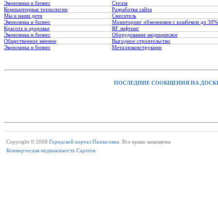
Экономика и бизнес
Стелла
Компьютерные технологии
Разработка сайта
Мы и наши дети
Смеситель
Экономика и бизнес
Мониторинг обменников с кэшбеком до 30%
Красота и здоровье
RF лифтинг
Экономика и бизнес
Оборудование медицинское
Общественное мнение
Выгодное строительство
Экономика и бизнес
Металлоконструкции
ПОСЛЕДНИЕ СООБЩЕНИЯ НА ДОСК
Copyright © 2008
Городской портал Палласовки.
Все права защищены
Коммерческая недвижимость Саратов