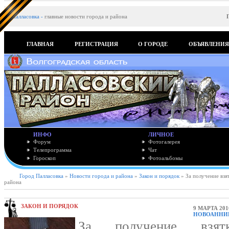
Палласовка
-
главные новости города и района
ГЛАВНАЯ
РЕГИСТРАЦИЯ
О ГОРОДЕ
ОБЪЯВЛЕНИ
ИНФО
ЛИЧНОЕ
Форум
Фотогалерея
Телепрограмма
Чат
Гороскоп
Фотоальбомы
Город Палласовка
»
Новости города и района
»
Закон и порядок
» За получение взя
района
ЗАКОН И ПОРЯДОК
9 МАРТА 201
НОВОАННИН
За получение взят