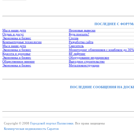
ПОСЛЕДНЕЕ С ФОРУМ
Мы и наши дети
Неоновые вывески
Отдых и досуг
Куда поехать?
Экономика и бизнес
Стелла
Компьютерные технологии
Разработка сайта
Мы и наши дети
Смеситель
Экономика и бизнес
Мониторинг обменников с кэшбеком до 30%
Красота и здоровье
RF лифтинг
Экономика и бизнес
Оборудование медицинское
Общественное мнение
Выгодное строительство
Экономика и бизнес
Металлоконструкции
ПОСЛЕДНИЕ СООБЩЕНИЯ НА ДОСК
Copyright © 2008
Городской портал Палласовки.
Все права защищены
Коммерческая недвижимость Саратов