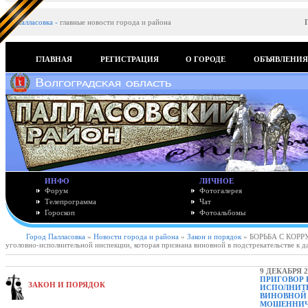
Палласовка
-
главные новости города и района
ГЛАВНАЯ
РЕГИСТРАЦИЯ
О ГОРОДЕ
ОБЪЯВЛЕНИ
ИНФО
ЛИЧНОЕ
Форум
Фотогалерея
Телепрограмма
Чат
Гороскоп
Фотоальбомы
Город Палласовка
»
Новости города и района
»
Закон и порядок
» БОРЬБА С КОРРУ
уголовно-исполнительной инспекции, которая признана виновной в подстрекательстве к д
9 ДЕКАБРЯ 2
ПРИГОВОР 
ЗАКОН И ПОРЯДОК
ИСПОЛНИТЕ
ВИНОВНОЙ 
МОШЕННИЧ