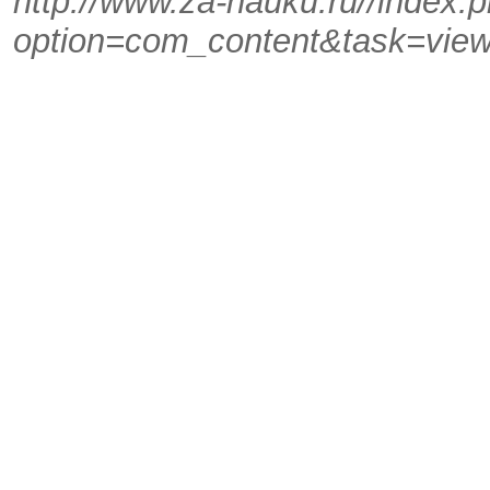
http://www.za-nauku.ru//index.
option=com_content&task=vie