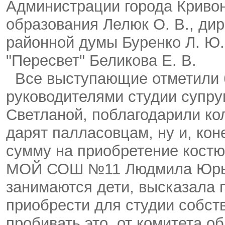
Администрации города Кривоно
образования Лелюк О. В., д
районной думы Буренко Л. Ю.
"Пересвет" Беликова Е. В.
Все выступающие отметили 
руководителями студии супр
Светланой, поблагодарили кол
дарят палласовцам, ну и, кон
сумму на приобретение костю
МОЙ СОШ №11 Людмила Юрьев
занимаются дети, высказала
приобрести для студии собств
пробивать это, от комитета 