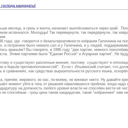
 господа кандидаты!
ьше месяца, а грязь и желчь начинают выплёскиваться через край. По
ом испачкался. Молодцы! Так перевернули, так передёрнули, так извра
аем.
ода, где говорится о безальтернативности избрания Галичкина на пост 
, и потрачено было немало сил и у Галичкина, и у людей, поддерживав
етесь враньём? Вы говорите, в 1996 году "две партии, немного поколебав
сла. Этими партиями были "Единая Россия" и Аграрная партия". Не буду
ому и существуют различные мнения, поэтому существуют и оппозиции.
е и борьбе противоположностей". Если г. Ильменский считает, что дол
 в сравнениях, как средствах выразительности русского языка, оскорбле
 причём, мирового, из нас, по-моему, не виноват никто. Ну давайте кр
нашёл момент уйти в тень от решения навалившихся проблем, когда надо и
идатуру на должность любого уровня власти не способен вести её чес
 не способным - грош цена таким кандидатам, такие "избранники" нам н