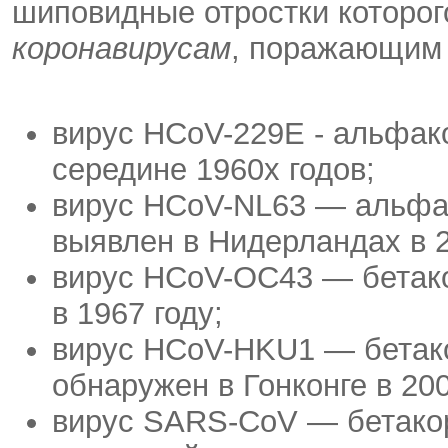
шиповидные отростки которог
коронавирусам
, поражающим ч
вирус HCoV-229E - альфак
середине 1960х годов;
вирус HCoV-NL63 — альфак
выявлен в Нидерландах в 2
вирус HCoV-OC43 — бетако
в 1967 году;
вирус HCoV-HKU1 — бетако
обнаружен в Гонконге в 200
вирус SARS-CoV — бетакор