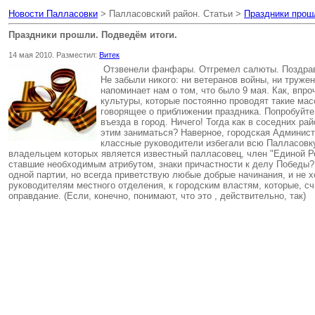
Новости Палласовки
> Палласовский район. Статьи >
Праздники прош
Праздники прошли. Подведём итоги.
14 мая 2010. Разместил:
Витек
Отзвенели фанфары. Отгремел салюты. Поздравил
Не забыли никого: ни ветеранов войны, ни труже
напоминает нам о том, что было 9 мая. Как, впро
культуры, которые постоянно проводят такие мас
говорящее о приближении праздника. Попробуйте 
въезда в город. Ничего! Тогда как в соседних р
этим заниматься? Наверное, городская Администр
классные руководители избегали всю Палласовку
владельцем которых является известный палласовец, член "Единой Ро
ставшие необходимым атрибутом, знаки причастности к делу Победы? 
одной партии, но всегда приветствую любые добрые начинания, и не хо
руководителям местного отделения, к городским властям, которые, сч
оправдание. (Если, конечно, понимают, что это , действительно, так)