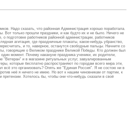
ков. Надо сказать, что районная Администрация хорошо поработала.
. Вот только прошли праздники, и как будто их и не было. Ничего не
е, о подготовке работников районной администрации, работников
лядная агитация, где праздничные плакаты, какое-нибудь убранство,
ересчитать, и то, наверное, останутся свободные пальцы. Начните со
каты, говорящие о Великом празднике Великой Победы. Кто должен был
 один момент. Почему накануне праздника ученики, их родители,
е "Ветеран" и в магазине ритуальных услуг, завуалированным
еры, которые бесплатно распространяют по городам всего мира эти,
 всё это организовать? Опять же "Единая Россия". Я не состою ни в
ротив неё я ничего не имею. Но вот к нашим чиновникам от партии, к
 претензии. Хотелось бы, чтобы они что-нибудь сказали в своё