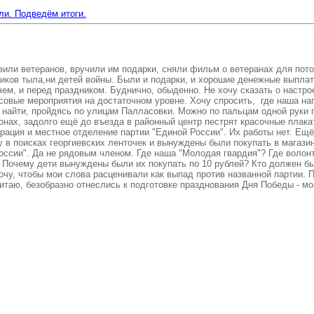
ли. Подведём итоги.
и ветеранов, вручили им подарки, сняли фильм о ветеранах для потом
ников тыла,ни детей войны. Были и подарки, и хорошие денежные выплаты
чем, и перед праздником. Буднично, обыденно. Не хочу сказать о настро
совые мероприятия на достаточном уровне. Хочу спросить, где наша наг
найти, пройдясь по улицам Палласовки. Можно по пальцам одной руки п
айонах, задолго ещё до въезда в районный центр пестрят красочные пла
ация и местное отделение партии "Единой России". Их работы нет. Ещё
 в поисках георгиевских ленточек и вынуждены были покупать в магазин
ссии". Да не рядовым членом. Где наша "Молодая гвардия"? Где волонт
Почему дети вынуждены были их покупать по 10 рублей? Кто должен был
чу, чтобы мои слова расценивали как выпад против названной партии. П
итаю, безобразно отнеслись к подготовке празднования Дня Победы - мои