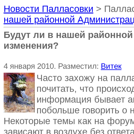
Новости Палласовки
> Паллас
нашей районной Администрац
Будут ли в нашей районно
изменения?
4 января 2010. Разместил:
Витек
Часто захожу на палл
почитать, что происхо
информация бывает ак
побольше говорить о н
Некоторые темы как на форуме
зависают в воздухе без ответа