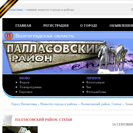
Палласовка
-
главные новости города и района
ГЛАВНАЯ
РЕГИСТРАЦИЯ
О ГОРОДЕ
ОБЪЯВЛЕНИ
ИНФО
ЛИЧНОЕ
Форум
Фотогалерея
Телепрограмма
Чат
Гороскоп
Фотоальбомы
Город Палласовка
»
Новости города и района
»
Палласовский район. Статьи
» Знако
ПАЛЛАСОВСКИЙ РАЙОН. СТАТЬИ
14 СЕНТЯБРЯ