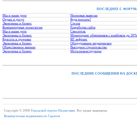
ПОСЛЕДНЕЕ С ФОРУМ
Мы и наши дети
Неоновые вывески
Отдых и досуг
Куда поехать?
Экономика и бизнес
Стелла
Компьютерные технологии
Разработка сайта
Мы и наши дети
Смеситель
Экономика и бизнес
Мониторинг обменников с кэшбеком до 30%
Красота и здоровье
RF лифтинг
Экономика и бизнес
Оборудование медицинское
Общественное мнение
Выгодное строительство
Экономика и бизнес
Металлоконструкции
ПОСЛЕДНИЕ СООБЩЕНИЯ НА ДОСК
Copyright © 2008
Городской портал Палласовки.
Все права защищены
Коммерческая недвижимость Саратов