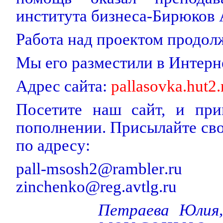
института бизнеса-Бирюков 
Работа над проектом продол
Мы его разместили в Интерн
Адрес сайта:
pallasovka.hut2.
Посетите наш сайт, и при
пополнении. Присылайте св
по адресу:
pall
-
msosh
2@
rambler
.
ru
zinchenko
@
reg
.
avtlg
.
ru
Петраева Юлия,