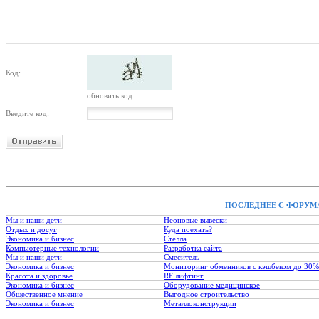
Код:
обновить код
Введите код:
ПОСЛЕДНЕЕ С ФОРУМ
Мы и наши дети
Неоновые вывески
Отдых и досуг
Куда поехать?
Экономика и бизнес
Стелла
Компьютерные технологии
Разработка сайта
Мы и наши дети
Смеситель
Экономика и бизнес
Мониторинг обменников с кэшбеком до 30%
Красота и здоровье
RF лифтинг
Экономика и бизнес
Оборудование медицинское
Общественное мнение
Выгодное строительство
Экономика и бизнес
Металлоконструкции