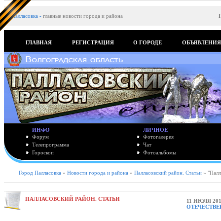
Палласовка
-
главные новости города и района
ГЛАВНАЯ
РЕГИСТРАЦИЯ
О ГОРОДЕ
ОБЪЯВЛЕНИ
ИНФО
ЛИЧНОЕ
Форум
Фотогалерея
Телепрограмма
Чат
Гороскоп
Фотоальбомы
Город Палласовка
»
Новости города и района
»
Палласовский район. Статьи
» "Палл
ПАЛЛАСОВСКИЙ РАЙОН. СТАТЬИ
11 ИЮЛЯ 201
ОТЕЧЕСТВ