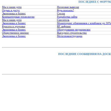
ПОСЛЕДНЕЕ С ФОРУМ
Мы и наши дети
Неоновые вывески
Отдых и досуг
Куда поехать?
Экономика и бизнес
Стелла
Компьютерные технологии
Разработка сайта
Мы и наши дети
Смеситель
Экономика и бизнес
Мониторинг обменников с кэшбеком до 30%
Красота и здоровье
RF лифтинг
Экономика и бизнес
Оборудование медицинское
Общественное мнение
Выгодное строительство
Экономика и бизнес
Металлоконструкции
ПОСЛЕДНИЕ СООБЩЕНИЯ НА ДОСК