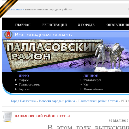
Палласовка
-
главные новости города и района
ГЛАВНАЯ
РЕГИСТРАЦИЯ
О ГОРОДЕ
ОБЪЯВЛЕНИ
ИНФО
ЛИЧНОЕ
Форум
Фотогалерея
Телепрограмма
Чат
Гороскоп
Фотоальбомы
Город Палласовка
»
Новости города и района
»
Палласовский район. Статьи
» ЕГЭ п
ПАЛЛАСОВСКИЙ РАЙОН. СТАТЬИ
30 МАЯ 2010
В этом году выпускни