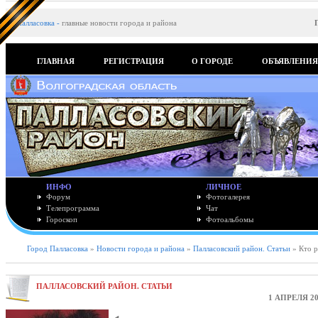
Палласовка
-
главные новости города и района
ГЛАВНАЯ
РЕГИСТРАЦИЯ
О ГОРОДЕ
ОБЪЯВЛЕНИ
ИНФО
ЛИЧНОЕ
Форум
Фотогалерея
Телепрограмма
Чат
Гороскоп
Фотоальбомы
Город Палласовка
»
Новости города и района
»
Палласовский район. Статьи
» Кто р
ПАЛЛАСОВСКИЙ РАЙОН. СТАТЬИ
1 АПРЕЛЯ 20