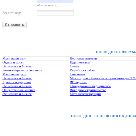
обновить код
Введите код:
ПОСЛЕДНЕЕ С ФОРУМ
Мы и наши дети
Неоновые вывески
Отдых и досуг
Куда поехать?
Экономика и бизнес
Стелла
Компьютерные технологии
Разработка сайта
Мы и наши дети
Смеситель
Экономика и бизнес
Мониторинг обменников с кэшбеком до 30%
Красота и здоровье
RF лифтинг
Экономика и бизнес
Оборудование медицинское
Общественное мнение
Выгодное строительство
Экономика и бизнес
Металлоконструкции
ПОСЛЕДНИЕ СООБЩЕНИЯ НА ДОСК