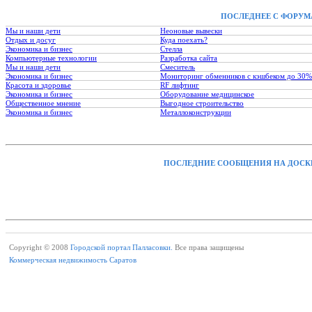
ПОСЛЕДНЕЕ С ФОРУМ
Мы и наши дети
Неоновые вывески
Отдых и досуг
Куда поехать?
Экономика и бизнес
Стелла
Компьютерные технологии
Разработка сайта
Мы и наши дети
Смеситель
Экономика и бизнес
Мониторинг обменников с кэшбеком до 30%
Красота и здоровье
RF лифтинг
Экономика и бизнес
Оборудование медицинское
Общественное мнение
Выгодное строительство
Экономика и бизнес
Металлоконструкции
ПОСЛЕДНИЕ СООБЩЕНИЯ НА ДОСК
Copyright © 2008
Городской портал Палласовки.
Все права защищены
Коммерческая недвижимость Саратов