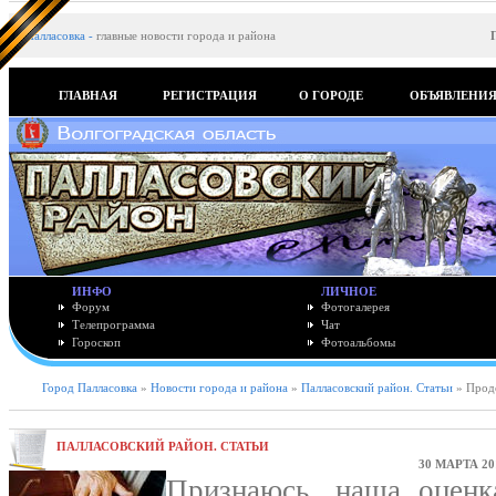
Палласовка
-
главные новости города и района
ГЛАВНАЯ
РЕГИСТРАЦИЯ
О ГОРОДЕ
ОБЪЯВЛЕНИ
ИНФО
ЛИЧНОЕ
Форум
Фотогалерея
Телепрограмма
Чат
Гороскоп
Фотоальбомы
Город Палласовка
»
Новости города и района
»
Палласовский район. Статьи
» Прод
ПАЛЛАСОВСКИЙ РАЙОН. СТАТЬИ
30 МАРТА 20
Признаюсь, наша оцен