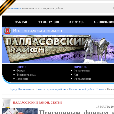
Палласовка
-
главные новости города и района
ГЛАВНАЯ
РЕГИСТРАЦИЯ
О ГОРОДЕ
ОБЪЯВЛЕНИ
ИНФО
ЛИЧНОЕ
Форум
Фотогалерея
Телепрограмма
Чат
Гороскоп
Фотоальбомы
Город Палласовка
»
Новости города и района
»
Палласовский район. Статьи
» Пенси
ПАЛЛАСОВСКИЙ РАЙОН. СТАТЬИ
17 МАРТА 20
Пенсионным фондам н