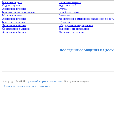
Мы и наши дети
Неоновые вывески
Отдых и досуг
Куда поехать?
Экономика и бизнес
Стелла
Компьютерные технологии
Разработка сайта
Мы и наши дети
Смеситель
Экономика и бизнес
Мониторинг обменников с кэшбеком до 30%
Красота и здоровье
RF лифтинг
Экономика и бизнес
Оборудование медицинское
Общественное мнение
Выгодное строительство
Экономика и бизнес
Металлоконструкции
ПОСЛЕДНИЕ СООБЩЕНИЯ НА ДОСК
Copyright © 2008
Городской портал Палласовки.
Все права защищены
Коммерческая недвижимость Саратов