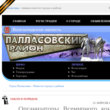
Палласовка
-
главные новости города и района
ГЛАВНАЯ
РЕГИСТРАЦИЯ
О ГОРОДЕ
ОБЪЯВЛЕНИ
ИНФО
ЛИЧНОЕ
Форум
Фотогалерея
Телепрограмма
Чат
Гороскоп
Фотоальбомы
Город Палласовка
»
Новости города и района
ЗАКОН И ПОРЯДОК
21 АПРЕЛЯ 2
Организаторы Всемирного коно