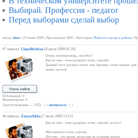
В техническом университете проше
Выбирай. Профессия - педагог
Перед выборами сделай выбор
автор:
inkor
| 24 июня 2009 | Просмотров: 6881 | Категория:
Новости города и района
| П
#7 написал:
Llapullechkaa
(8 июля 2009 01:20)
Очень полезная вещь, спасибо!!
Как по мне - тема раскрыта четко, спасибо .
Данный пост реально помог мне принять очень важное для с
новых постов!
Публикаций: 0
Комментариев: 0
Зарегистрирован: -- | ICQ: -- | |
цитировать
| |
#6 написал:
Zaayachkka
(7 июля 2009 13:51)
Как по мне - тема раскрыта четко, спасибо за пост!
Мне кажется очень хорошо
Детство - это время, когда еще не думаешь матом..