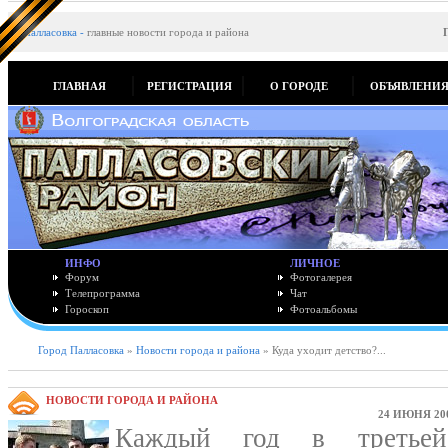
Палласовка
-
главные новости города и района
ГЛАВНАЯ
РЕГИСТРАЦИЯ
О ГОРОДЕ
ОБЪЯВЛЕНИ
ИНФО
ЛИЧНОЕ
Форум
Фотогалерея
Телепрограмма
Чат
Гороскоп
Фотоальбомы
Город Палласовка
»
Новости города и района
» Куда уходит детство?...
НОВОСТИ ГОРОДА И РАЙОНА
24 ИЮНЯ 20
Каждый год в третьей