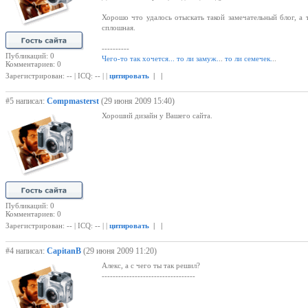
Хорошо что удалось отыскать такой замечательный блог, а 
сплошная.
----------
Публикаций: 0
Чего-то так
хочется...
то ли замуж.
..
то ли семечек.
..
Комментариев: 0
Зарегистрирован: -- | ICQ: -- | |
цитировать
| |
#5 написал:
Compmasterst
(29 июня 2009 15:40)
Хороший дизайн у Вашего сайта.
Публикаций: 0
Комментариев: 0
Зарегистрирован: -- | ICQ: -- | |
цитировать
| |
#4 написал:
CapitanB
(29 июня 2009 11:20)
Алекс, а с чего ты так решил?
----------------------------------