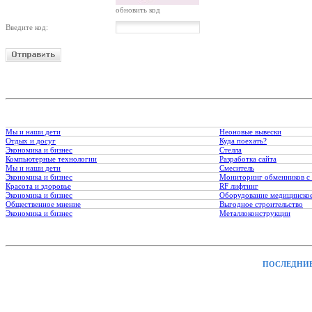
обновить код
Введите код:
Мы и наши дети
Неоновые вывески
Отдых и досуг
Куда поехать?
Экономика и бизнес
Стелла
Компьютерные технологии
Разработка сайта
Мы и наши дети
Смеситель
Экономика и бизнес
Мониторинг обменников с
Красота и здоровье
RF лифтинг
Экономика и бизнес
Оборудование медицинско
Общественное мнение
Выгодное строительство
Экономика и бизнес
Металлоконструкции
ПОСЛЕДНИЕ