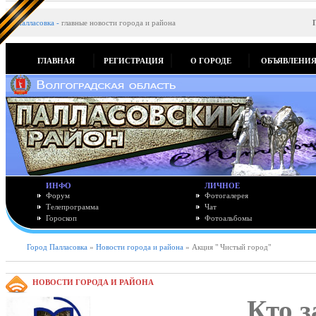
Палласовка
-
главные новости города и района
ГЛАВНАЯ
РЕГИСТРАЦИЯ
О ГОРОДЕ
ОБЪЯВЛЕНИ
ИНФО
ЛИЧНОЕ
Форум
Фотогалерея
Телепрограмма
Чат
Гороскоп
Фотоальбомы
Город Палласовка
»
Новости города и района
» Акция " Чистый город"
НОВОСТИ ГОРОДА И РАЙОНА
Кто з