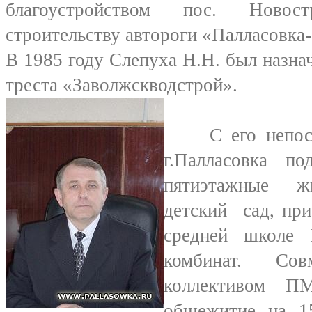
благоустройством пос. Новос
строительству автороги «Палласовка
В 1985 году Слепуха Н.Н. был назн
треста «Заволжскводстрой».
С его непосре
г.Палласовка п
пятиэтажные 
детский сад, пр
средней школе 
комбинат. Со
коллективом П
общежитие на 1