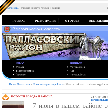
Палласовка
-
главные новости города и района
ГЛАВНАЯ
РЕГИСТРАЦИЯ
О ГОРОДЕ
ОБЪЯВЛЕНИ
ИНФО
ЛИЧНОЕ
Форум
Фотогалерея
Телепрограмма
Чат
Гороскоп
Фотоальбомы
Город Палласовка
»
Новости города и района
» Жить и работать на благо людей и 
НОВОСТИ ГОРОДА И РАЙОНА
23 АПРЕЛЯ 2
ПРОЦВЕТАН
7 июня в нашем районе со