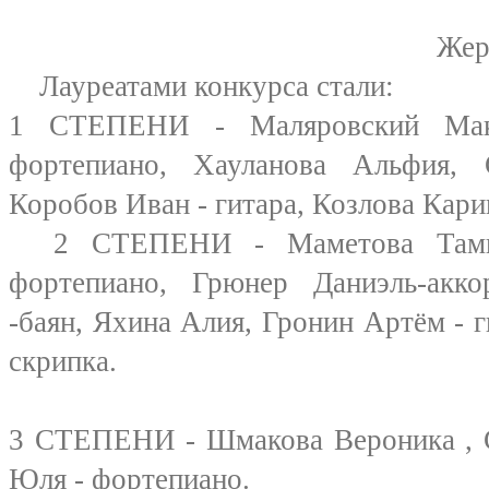
Жеребьёвка - сер
Лауреатами конкурса стали:
1 СТЕПЕНИ - Маляровский Мак
фортепиано, Хауланова Альфия,
Коробов Иван - гитара, Козло
2 СТЕПЕНИ - Маметова Тамила
фортепиано, Грюнер Даниэль-акк
-баян, Яхина Алия, Гронин Артём - г
скри
3 СТЕПЕНИ - Шмакова Вероника , С
Юля - фортепиано.