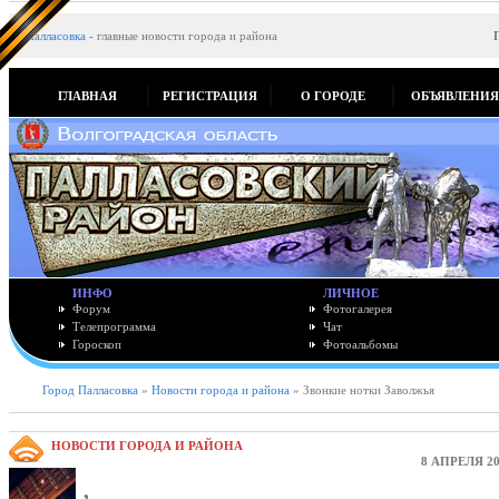
Палласовка
-
главные новости города и района
ГЛАВНАЯ
РЕГИСТРАЦИЯ
О ГОРОДЕ
ОБЪЯВЛЕНИ
ИНФО
ЛИЧНОЕ
Форум
Фотогалерея
Телепрограмма
Чат
Гороскоп
Фотоальбомы
Город Палласовка
»
Новости города и района
» Звонкие нотки Заволжья
НОВОСТИ ГОРОДА И РАЙОНА
8 АПРЕЛЯ 20
,