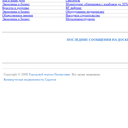
Мы и наши дети
Смеситель
Экономика и бизнес
Мониторинг обменников с кэшбеком до 30%
Красота и здоровье
RF лифтинг
Экономика и бизнес
Оборудование медицинское
Общественное мнение
Выгодное строительство
Экономика и бизнес
Металлоконструкции
ПОСЛЕДНИЕ СООБЩЕНИЯ НА ДОСК
Copyright © 2008
Городской портал Палласовки.
Все права защищены
Коммерческая недвижимость Саратов