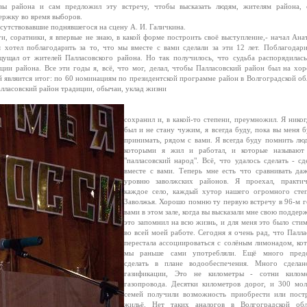
вы района и сам предложил эту встречу, чтобы высказать людям, жителям района, 
ержку во время выборов.
тствовавшие поднявшегося на сцену А. И. Галичкина.
и, соратники, я впервые не знаю, в какой форме построить своё выступление,- начал Ана
я хотел поблагодарить за то, что мы вместе с вами сделали за эти 12 лет. Поблагодари
щущал от жителей Палласовского района. Но так получилось, что судьба распорядилась
ии района. Все эти годы я, всё, что мог, делал, чтобы Палласовский район был на хо
ой являится итог: по 60 номинациям по президентской программе район в Волгоградской об
Палласовский район традиции, обычаи, уклад жизни
сохранил и, в какой-то степени, преумножил. Я никог
был и не стану чужим, я всегда буду, пока вы меня б
принимать, рядом с вами. Я всегда буду помнить люд
которыми я жил и работал, и которые называют
"палласовский народ". Всё, что удалось сделать - сд
вместе с вами. Теперь мне есть что сравнивать да
уровню заволжских районов. Я проехал, практич
каждое село, каждый хутор нашего огромного сте
Заволжья. Хорошо помню ту первую встречу в 96-м г
вами в этом зале, когда вы высказали мне свою поддерж
это запомнил на всю жизнь, и для меня это было сти
во всей моей работе. Сегодня я очень рад, что Палла
перестала ассоциироваться с солёным лимонадом, ко
мы раньше сами употребляли. Ещё много пред
сделать в плане водообеспечения. Много сдела
газификации, Это не километры - сотни килом
газопровода. Десятки километров дорог, и 300 мо
семей получили возможность приобрести или пост
жильё. Нет таких аналогов в Волгоградской обл