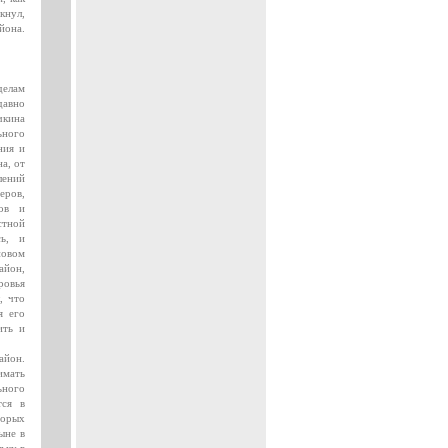
кнул,
йона.
делам
авно
кина
ьного
ния и
а, от
лений
еров,
нов и
стной
сь, и
новом
айон,
ровья
, что
я его
ить и
айон.
имать
ьного
тся в
торых
ыне в