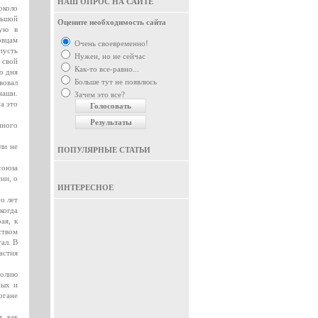
НАШ ОПРОС НА САЙТЕ
коло
льшой
Оцените необходимость сайта
рую в
овцам
Очень своевременно!
пусть
Нужен, но не сейчас
 свой
Как-то все-равно...
о дня
Больше тут не появлюсь
вовал
наши.
Зачем это все?
а это
много
ли не
ПОПУЛЯРНЫЕ СТАТЬИ
союза
ии, о
ИНТЕРЕСНОЕ
о лет
когда
ая, к
ством
ал. В
астия
толию
ных и
ргане
, как