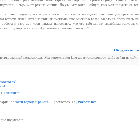
рриториями и расстояниями, такой вариант не подходит. Бороться придётся много, поскол
партиями и выражают разные мнения. Но утешает одно - общий язык можно найти со все
то это не предвыборная встреча, на которой хвалят кандидата, поют ему дифирамбы, пы
ла встреча людей, которые пришли высказать своё мнение о годах работы на посту главы ра
 работы и дать ему свои наказы, напомнить, что его избрали не свадебным генералом,
осить, попрощаться с ним. И услышали ответное "Спасибо"!
Обсудить на ф
гистрированный пользователь. Мы рекомендуем Вам зарегистрироваться либо войти на сайт 
просторах".
йона
И. Галичкина
егория:
Новости города и района
| Просмотров: 15 |
Распечатать
Верно подмечено