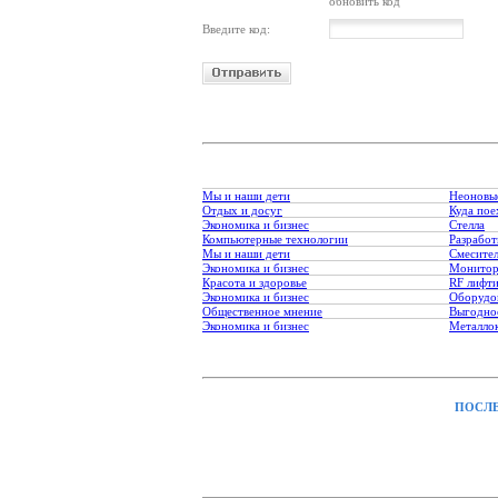
обновить код
Введите код:
Мы и наши дети
Неоновы
Отдых и досуг
Куда пое
Экономика и бизнес
Стелла
Компьютерные технологии
Разработ
Мы и наши дети
Смесите
Экономика и бизнес
Монитор
Красота и здоровье
RF лифт
Экономика и бизнес
Оборудо
Общественное мнение
Выгодное
Экономика и бизнес
Металло
ПОСЛЕ