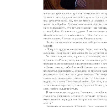
последнее время распространяли некоторые мои сопе
17 тысяч гектаров земли, которой у меня нет (в лист
она останется здесь. Но, тем не менее, я искренне
палласовский район. Для меня нет ничего дороже, для
моей деятельности, что 80% моей жизни - это работа,
со мной, было бы намного труднее. А на настоящее вр
Мы постараемся его опубликовать, чтобы это не оста
тяжёлое время. Я от вас не ухожу. Я всегда с вами.
Также он высказал пожелание при выборе на освобо
зависит.
- Я верю в мудрость палласовцев. Верю, что они бу
выбирать. Грязи будет и там много. Но вы научитесь е
От имени старожилов, коренных палласовцев, аксака
журналистов России, автор книг о Палласовском район
помощи со стороны главы, о взаимопонимании и о кач
- Самое главное, чтобы Анатолий Иванович оставался
проработал журналистом, имел дело со многими руко
редактора в дело или не в дело вызывали "на ковёр
сожалению, продолжает иметь место. Это вселило 
поднимать с колен Палласовский район. Для него, я по
этом я видел секрет того, что ему удалось 12 лет р
всех, ничего нельзя добиться.
В заключение он поздравил Галичкина с приближа
Ивановичу Галичкину, истинному патриоту трудной,
ответственных периодов его истории с пожеланием до
власти."
Выступил председатель Районной Думы Акишев Разий