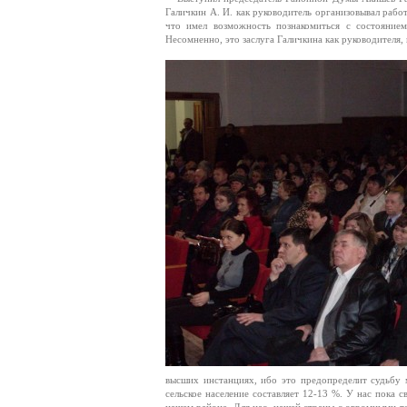
Галичкин А. И. как руководитель организовывал рабо
что имел возможность познакомиться с состоянием
Несомненно, это заслуга Галичкина как руководителя, 
высших инстанциях, ибо это предопределит судьбу 
сельское население составляет 12-13 %. У нас пока