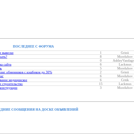
ПОСЛЕДНЕЕ С ФОРУМА
е вывески
1
Grinii
хать?
8
Morelubov
0
AshleyVandagr
ка сайта
6
Lackmus
ль
5
Morelubov
инг обменников с кэшбеком до 30%
2
Grinii
инг
6
Morelubov
вание медицинское
6
Critik
 строительство
15
Lackmus
конструкции
3
Morelubov
ДНИЕ СООБЩЕНИЯ НА ДОСКЕ ОБЪЯВЛЕНИЙ