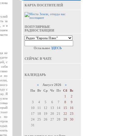
слова
КАРТА ПОСЕТИТЕЛЕЙ
толий
ть за
, и я
ПОПУЛЯРНЫЕ
рошем
РАДИОСТАНЦИИ
ласти
Остальное
ЗДЕСЬ
да не
удете
СЕЙЧАС В ЧАТЕ
ей, с
 себя
елано
КАЛЕНДАРЬ
же по
ески,
пного
«
Август 2026
»
оду с
Пн
Вт
Ср
Чт
Пт
Сб
Вс
ку. Я
1
2
мулом
3
4
5
6
7
8
9
совка
торый
10
11
12
13
14
15
16
стоит
17
18
19
20
21
22
23
но по
24
25
26
27
28
29
30
етров
31
лодых
роить
асти.