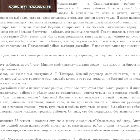
Максимально - в Старополтавском районе о
семидесяти. Это тоже требовало больших усилий, бо
работы. К сожалению, та ложь и клевета, кото
рники по выборам, сыграли свою негативную роль для оценки моего труда. Я дарю паллас
овках, очерняющих Галичкина как кандидата, эти данные были показаны как собственность), 
 говорю вам: большое спасибо! Исренне говорю вам: я люблю свой палласовский народ и
 меня самое большое богатство - работать для района, для людей. Так уж повелось с первог
 а остальные 20% - семья. Если бы не ваша поддержка, ваш дух, которые незримо присутст
емя, вышел сборник итогов по области, в котором указаны все показатели, в том числе и 
лось голословным. Палласовский район выглядит достойно. У нас создан запас прочности н
дившийся пост главы района отнестись к этому серьёзно, потому что от этого очень 
дут выбирать достойного. Мнение своё я выскажу, а ваше право - подумать и выбирать и
ё фильтровать.
лов, как сказал сам, выступил А. С. Тахтаров, бывший редактор местной газеты, член 
е, который много говорил о том, как работалось в те годы, когда он не был ещё не на пенс
ествах Галичкина.
 достойным сыном палласовского района, истинным патриотом своей малой родины. Я мног
водителями районов и областными руководителями, считал чуть ли не в порядке вещей, 
" "для прочистки мозгов". Анатолий Иванович сразу отказался от такой практики, котор
в нас, районных газетчиков, новые силы, и мы принялись вместе с районным руковод
нял, в человеке главное - уметь трудиться и любить трудиться, на какой бы работе ни работ
уководить таким тяжёлым, трудным районом. Он знал, что без поддержки, без активного уч
ющимся 55-летием и подарил ему свою книгу с надписью:"Уважаемому юбиляру, Ана
 но родной земли палласовской, много лет возглавлявшему район в один из самых слож
стойно представлять и защищать интересы своих земляков в областном законодательном о
 Абильевич, который рассказал о совместной работе на протяжении многих лет, о том