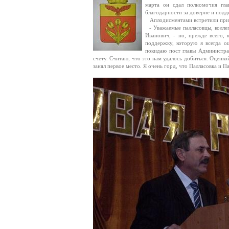
марта он сдал полномочия гла
благодарности за доверие и подд
Аплодисментами встретили прису
- Уважаемые палласовцы, коллег
Иванович, - но, прежде всего, 
поддержку, которую я всегда о
покидаю пост главы Администрац
счету. Считаю, что это нам удалось добиться. Оценк
занял первое место. Я очень горд, что Палласовка и 