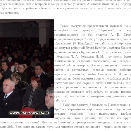
ту всего аппарата, какие вопросы и как решались с участием Анатолия Ивановича и подчер
 дел во многих районах области, и все сравнения только в пользу Палласовского ра
как личности.
Также выступили представители комитета по 
молодёжи от центра "Пересвет" и нед
организованного не без участия А. И. Галич
молодёжного центра "Спектр", представители дошкол
образования (Р. Шнайдер), от работников образова
как депутат районной Думы Буренко Людмила Юрьевн
здравоохранения - Курамшина Е. С., от сельских посе
- Кузьмина Т. А., Кудашева Л. М. - от имени ферм
занимающихся сельским хозяйством, от ветера
жителей сёл и хуторов. Все они говорили о совме
работе, о результатах, которых вместе добили
выразили пожелания, чтобы Галичкин А. И. на 
поприще, на более высоком уровне, не забывал свой р
в котором родился, вырос и вложил много сил и здо
для его развития и процветания. На что он ответил
никогда не позволит себе забыть ту землю, котора
взрастила, тех людей, с которыми ему довелось ж
работать.
- Я буду продолжать бороться за Палласовский р
Проблем нерешённых ещё очень много. Надо подн
сельское хозяйство, надо недопустить глобал
сокращения школ в районе, что сейчас планируе
многих сельских поселений. Некоторые "умники" в пример ставят западные страны, в ко
 свыше 30%. Если идти по такому пути, мы лишимся самого основного - людей, живущих н