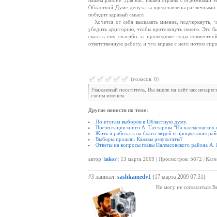
нашем районе. Для нас, нашей страны с огромными те
Областной Думе депутаты представлены различными 
победит здравый смысл.
Хочется от себя высказать мнение, подчеркнуть, ч
убедить аудиторию, чтобы протолкнуть своего. Это бы
сказать ему спасибо за прошедшие годы совместной
ответственную работу, и что вправе с него потом спр
(голосов: 0)
Уважаемый посетитель, Вы зашли на сайт как незаре
своим именем.
Другие новости по теме:
По итогам выборов в Областную думу.
Презентация книги А. Тахтарова "На палласовских 
Жить и работать на благо людей и процветания ра
Выборы прошли. Каковы результаты?
Ответы на вопросы главы Палласовского района А. 
автор:
inkor
| 13 марта 2009 | Просмотров: 5672 | Кат
#3 написал:
sashkamedv1
(17 марта 2009 07:31)
Не могу не согласиться 