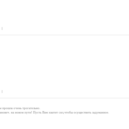
 |
 |
м прошла очень трогательно.
анович. на новом пути! Пусть Вам хватит сил,чтобы осуществить задуманное.