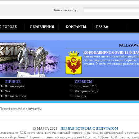
Поиск по сайту :
О ГОРОДЕ
ОБЪЯВЛЕНИЯ
КОНТАКТЫ
RSS 2.0
PALLASOWK
КОРОНАВИРУС COVID-19 В П
Что нужно знать о текущей пандеми
сейчас находится в стадии борьбы с
страны. У всех эта стадия разная: в к
ЛИЧНОЕ
СЕРВИСЫ
Фотогалерея
Отправка SMS
Чат
Интернет-Радио
Фотоальбомы
Сонник
Первая встреча с депутатом
13 МАРТА 2009 -
ПЕРВАЯ ВСТРЕЧА С ДЕПУТАТОМ
лласовского РДК состоялась встреча жителей города и района, представителей учрежде
им главой районной Администрации и ныне депутатом Областной Думы А. И. Галичкиным.