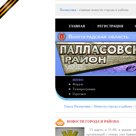
Палласовка
-
главные новости города и района
ГЛАВНАЯ
РЕГИСТРАЦИЯ
ИНФО
Форум
Телепрограмма
Гороскоп
Город Палласовка
»
Новости города и района
» 
НОВОСТИ ГОРОДА И РАЙОНА
13 марта, в 11.00, в здании па
организаций с теперь уже бывш