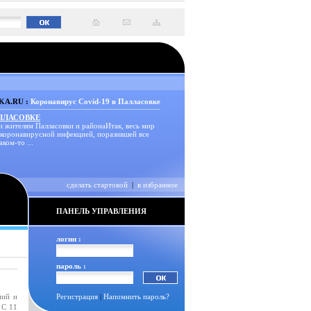
A.RU :
Коронавирус Covid-19 в Палласовке
АЛЛАСОВКЕ
и жителям Палласовки и районаИтак, весь мир
 коронавирусной инфекцией, поразившей все
аком-то ...
сделать стартовой
|
в избранное
ПАНЕЛЬ УПРАВЛЕНИЯ
логин :
пароль :
ний и
Регистрация
|
Напомнить пароль?
 С 11