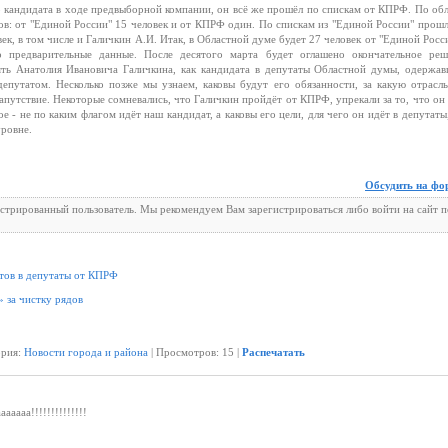
о кандидата в ходе предвыборной компании, он всё же прошёл по спискам от КПРФ. По об
в: от "Единой России" 15 человек и от КПРФ один. По спискам из "Единой России" прош
век, в том числе и Галичкин А.И. Итак, в Областной думе будет 27 человек от "Единой Росс
 предварительные данные. После десятого марта будет оглашено окончательное реш
ять Анатолия Ивановича Галичкина, как кандидата в депутаты Областной думы, одержав
путатом. Несколько позже мы узнаем, каковы будут его обязанности, за какую отрасл
напутствие. Некоторые сомневались, что Галичкин пройдёт от КПРФ, упрекали за то, что он
ое - не по каким флагом идёт наш кандидат, а каковы его цели, для чего он идёт в депутаты
уровне.
Обсудить на фо
истрированный пользователь. Мы рекомендуем Вам зарегистрироваться либо войти на сайт 
тов в депутаты от КПРФ
 за чистку рядов
ория:
Новости города и района
| Просмотров: 15 |
Распечатать
ааааа!!!!!!!!!!!!!!