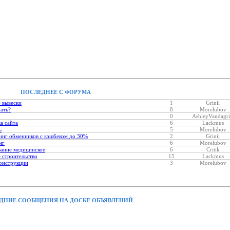
ПОСЛЕДНЕЕ С ФОРУМА
 вывески
1
Grinii
хать?
8
Morelubov
0
AshleyVandagri
а сайта
6
Lackmus
ь
5
Morelubov
нг обменников с кэшбеком до 30%
2
Grinii
нг
6
Morelubov
ание медицинское
6
Critik
 строительство
15
Lackmus
онструкции
3
Morelubov
ДНИЕ СООБЩЕНИЯ НА ДОСКЕ ОБЪЯВЛЕНИЙ