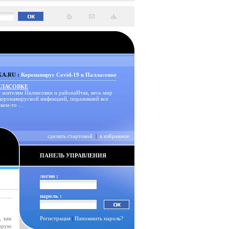
A.RU :
Коронавирус Covid-19 в Палласовке
ЛЛАСОВКЕ
 жителям Палласовки и районаИтак, весь мир
 коронавирусной инфекцией, поразившей все
ком-то ...
сделать стартовой
|
в избранное
ПАНЕЛЬ УПРАВЛЕНИЯ
логин :
пароль :
 как
Регистрация
|
Напомнить пароль?
орую