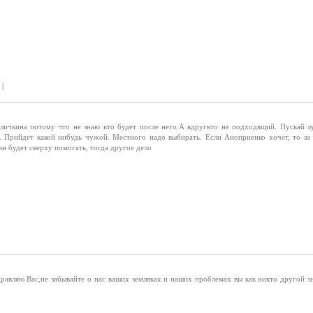
 |
аличкина потому что не знаю кто будет после него.А вдругкто не подходящий. Пускай 
. Прийдет какой нибудь чужой. Местного надо выбирать. Если Аноприенко хочет, то за
ин будет сверху помогать, тогда другое дело
авляю Вас,не забывайте о нас ваших земляках и наших проблемах вы как никто другой з