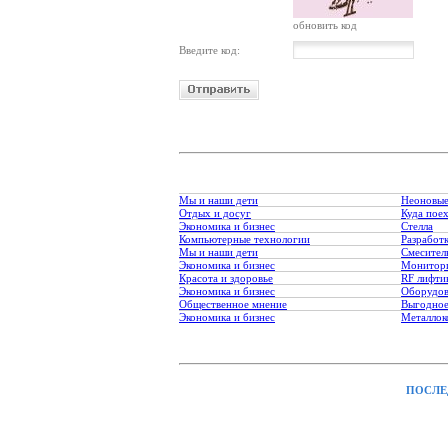
обновить код
Введите код:
Мы и наши дети
Неоновые
Отдых и досуг
Куда пое
Экономика и бизнес
Стелла
Компьютерные технологии
Разработк
Мы и наши дети
Смесител
Экономика и бизнес
Монитори
Красота и здоровье
RF лифти
Экономика и бизнес
Оборудов
Общественное мнение
Выгодное
Экономика и бизнес
Металлок
ПОСЛЕ