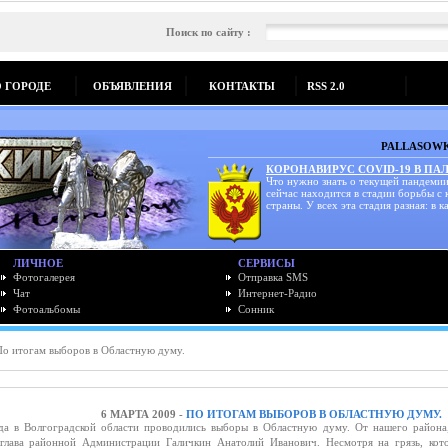
Поиск по сайту :
О ГОРОДЕ
ОБЪЯВЛЕНИЯ
КОНТАКТЫ
RSS 2.0
PALLASOWK
КОРОНАВИРУС COVID-19 В ПА
Что нужно знать о текущей пандемии
сейчас находится в стадии борьбы с
страны. У всех эта стадия разная: в ка
ЛИЧНОЕ
СЕРВИСЫ
Фотогалерея
Отправка SMS
Чат
Интернет-Радио
Фотоальбомы
Сонник
о итогам выборов в Областную думу.
6 МАРТА 2009 -
ПО ИТОГАМ ВЫБОРОВ В ОБЛАСТНУЮ ДУМУ.
в Волгоградской области проводились выборы в Областную думу. От нашего района,
я глава районной Администрации Галичкин Анатолий Иванович. Несмотря на грязь, кот