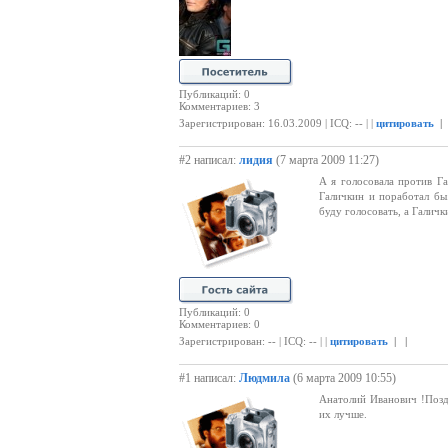
Публикаций: 0
Комментариев: 3
Зарегистрирован: 16.03.2009 | ICQ: -- | |
цитировать
|
#2 написал:
лидия
(7 марта 2009 11:27)
А я голосовала против Г
Галичкин и поработал бы
буду голосовать, а Галичк
Публикаций: 0
Комментариев: 0
Зарегистрирован: -- | ICQ: -- | |
цитировать
| |
#1 написал:
Людмила
(6 марта 2009 10:55)
Анатолий Иванович !Поздр
их лучше.