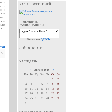
ласти
КАРТА ПОСЕТИТЕЛЕЙ
ло 12
ии" и
ение
шего
ь или
ПОПУЛЯРНЫЕ
 идёт
РАДИОСТАНЦИИ
, что
Остальное
ЗДЕСЬ
руме
СЕЙЧАС В ЧАТЕ
под
КАЛЕНДАРЬ
«
Август 2026
»
Пн
Вт
Ср
Чт
Пт
Сб
Вс
1
2
3
4
5
6
7
8
9
10
11
12
13
14
15
16
17
18
19
20
21
22
23
24
25
26
27
28
29
30
31