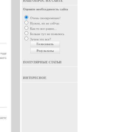
НАШ ОПРОС НА САЙТЕ
Оцените необходимость сайта
Очень своевременно!
Нужен, но не сейчас
Как-то все-равно...
Больше тут не появлюсь
Зачем это все?
лучше
 него
ПОПУЛЯРНЫЕ СТАТЬИ
ИНТЕРЕСНОЕ
наете