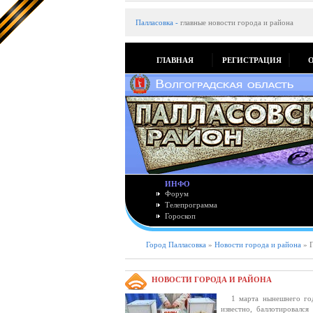
Палласовка
-
главные новости города и района
ГЛАВНАЯ
РЕГИСТРАЦИЯ
ИНФО
Форум
Телепрограмма
Гороскоп
Город Палласовка
»
Новости города и района
» П
НОВОСТИ ГОРОДА И РАЙОНА
1 марта нынешнего года 
известно, баллотировалс