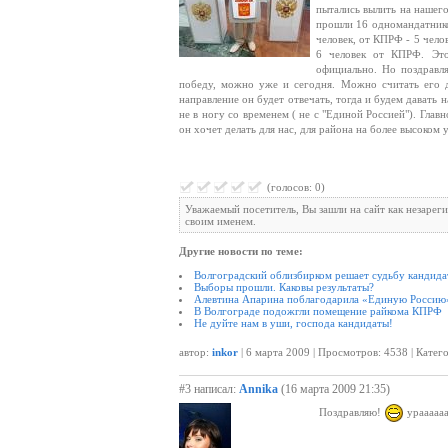
пытались вылить на нашег
прошли 16 одномандатнико
человек, от КПРФ - 5 чело
6 человек от КПРФ. Это
официально. Но поздравл
победу, можно уже и сегодня. Можно считать его де
направление он будет отвечать, тогда и будем давать 
не в ногу со временем ( не с "Единой Россией"). Главн
он хочет делать для нас, для района на более высоком 
(голосов: 0)
Уважаемый посетитель, Вы зашли на сайт как незарег
своим именем.
Другие новости по теме:
Волгоградский облизбирком решает судьбу кандида
Выборы прошли. Каковы результаты?
Алевтина Апарина поблагодарила «Единую Россию»
В Волгограде подожгли помещение райкома КПРФ
Не дуйте нам в уши, господа кандидаты!
автор:
inkor
| 6 марта 2009 | Просмотров: 4538 | Катег
#3 написал:
Annika
(16 марта 2009 21:35)
Поздравляю!
урааааааа