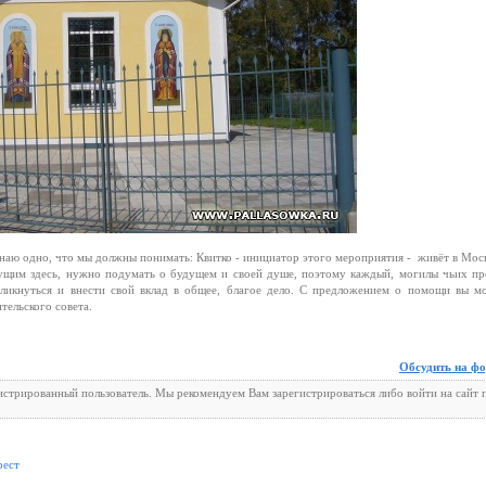
аю одно, что мы должны понимать: Квитко - инициатор этого мероприятия - живёт в Моск
ивущим здесь, нужно подумать о будущем и своей душе, поэтому каждый, могилы чьих пр
кликнуться и внести свой вклад в общее, благое дело. С предложением о помощи вы м
тельского совета.
Обсудить на ф
гистрированный пользователь. Мы рекомендуем Вам зарегистрироваться либо войти на сайт 
рест