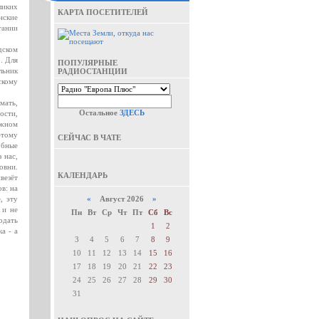
ликих
КАРТА ПОСЕТИТЕЛЕЙ
нские
тании
дском
. Для
ПОПУЛЯРНЫЕ
льник
РАДИОСТАНЦИИ
скому
мать,
Остальное
ЗДЕСЬ
ости,
ежном
этому
СЕЙЧАС В ЧАТЕ
обные
 нас,
овни.
КАЛЕНДАРЬ
везёт
в: на
, эту
«
Август 2026
»
 и не
Пн
Вт
Ср
Чт
Пт
Сб
Вс
одать
1
2
а - а
3
4
5
6
7
8
9
10
11
12
13
14
15
16
17
18
19
20
21
22
23
24
25
26
27
28
29
30
31