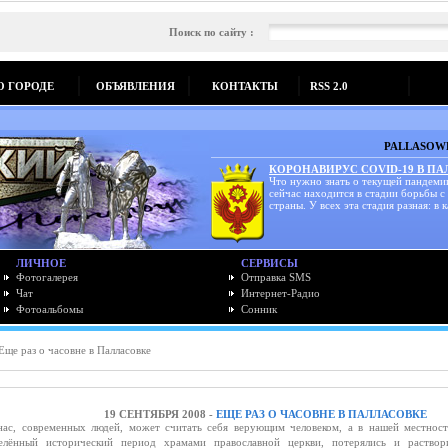
Поиск по сайту :
О ГОРОДЕ
ОБЪЯВЛЕНИЯ
КОНТАКТЫ
RSS 2.0
PALLASOWK
КОРОНАВИРУС COVID-19 В П
Что нужно знать о текущей пандеми
сейчас находится в стадии борьбы с
страны. У всех эта стадия разная: в к
ЛИЧНОЕ
СЕРВИСЫ
Фотогалерея
Отправка SMS
Чат
Интернет-Радио
Фотоальбомы
Сонник
Еще раз о часовне в Палласовке
19 СЕНТЯБРЯ 2008 -
ЕЩЕ РАЗ О ЧАСОВНЕ В ПАЛЛАСОВКЕ
с, современных людей, может считать себя верующим человеком, а в нашей местнос
лённый исторический период храмами православной церкви, потерялись и раствор