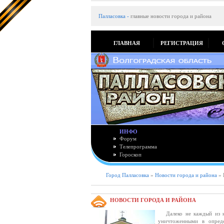
Палласовка
-
главные новости города и района
ГЛАВНАЯ
РЕГИСТРАЦИЯ
ИНФО
Форум
Телепрограмма
Гороскоп
Город Палласовка
»
Новости города и района
» 
НОВОСТИ ГОРОДА И РАЙОНА
Далеко не каждый из на
уничтоженными в опреде