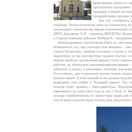
нравственные ценности, н
христианских праздников 
традиции в нашей местнос
традиций наших предков, 
Как уже сообщалось ране
кладбище. Чтобы посетители сайта не сомневались, не
организации строительства избран попечительский сов
ДРСУ, Авдощенко Л. В. - директор МОСШ №2, Балдина
и Старополтавскому районам, Хуббеев А. - предприни
Финансирование строительства берёт на себя иници
возможности его, как спонсора (или мецената - как
города Палласовки, приняли посильное участие в э
выражении, но мы уже научены горьким опытом, и з
выбран наиболее приемлимый вариант, более открыты
рабочие, не обязательно высококвалифицированные, -
найдутся, я думаю, и каменщики, плотники для возв
Естесственно, для сооружения купола нужны специал
нужных людей. А пока каждый из нас должен подумат
возведение стен пойдёт и "бэушный" кирпич. Так чт
помощь будет принята с благодарностью. Предприн
взваливалось на одни плечи (уж не так и богат А. К
нужные стройматериалы по закупочным ценам для стро
там ой какие средства будут нужны, ведь для росписи