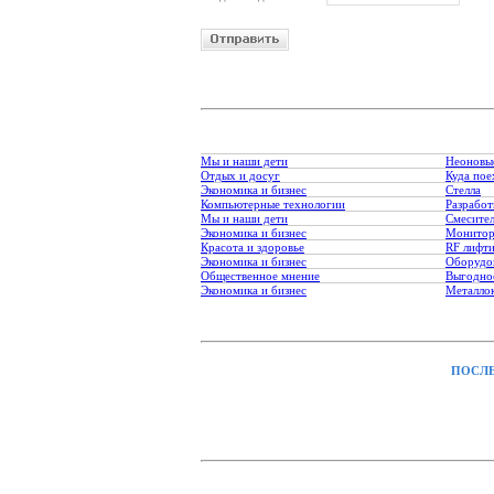
Мы и наши дети
Неоновы
Отдых и досуг
Куда пое
Экономика и бизнес
Стелла
Компьютерные технологии
Разработ
Мы и наши дети
Смесите
Экономика и бизнес
Монитор
Красота и здоровье
RF лифт
Экономика и бизнес
Оборудо
Общественное мнение
Выгодное
Экономика и бизнес
Металло
ПОСЛЕ