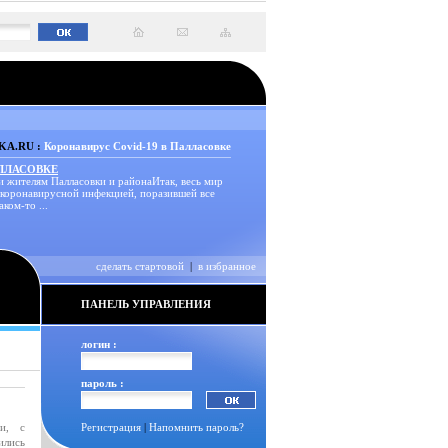
A.RU :
Коронавирус Covid-19 в Палласовке
АЛЛАСОВКЕ
и жителям Палласовки и районаИтак, весь мир
 коронавирусной инфекцией, поразившей все
аком-то ...
сделать стартовой
|
в избранное
ПАНЕЛЬ УПРАВЛЕНИЯ
логин :
пароль :
ти, с
Регистрация
|
Напомнить пароль?
ились