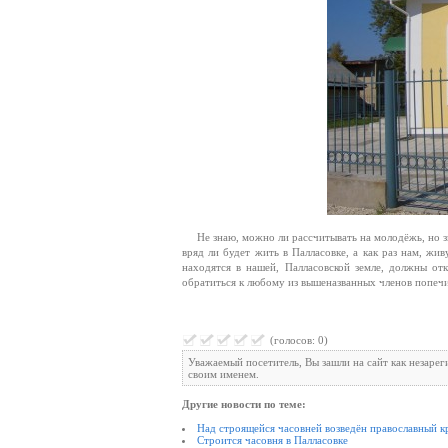
Не знаю, можно ли рассчитывать на молодёжь, но зн
вряд ли будет жить в Палласовке, а как раз нам, ж
находятся в нашей, Палласовской земле, должны от
обратиться к любому из вышеназванных членов попечи
(голосов: 0)
Уважаемый посетитель, Вы зашли на сайт как незаре
своим именем.
Другие новости по теме:
Над строящейся часовней возведён православный к
Строится часовня в Палласовке