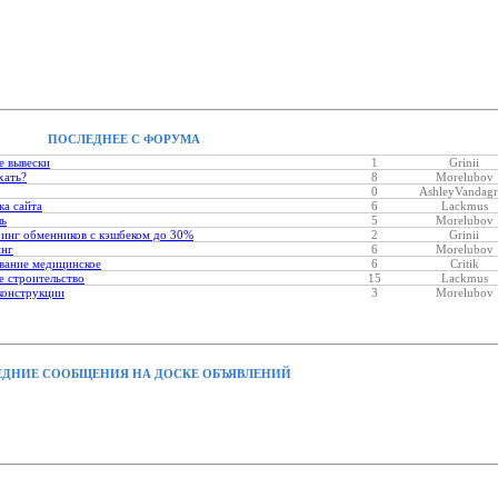
ПОСЛЕДНЕЕ С ФОРУМА
е вывески
1
Grinii
хать?
8
Morelubov
0
AshleyVandagr
ка сайта
6
Lackmus
ль
5
Morelubov
инг обменников с кэшбеком до 30%
2
Grinii
инг
6
Morelubov
вание медицинское
6
Critik
 строительство
15
Lackmus
конструкции
3
Morelubov
ДНИЕ СООБЩЕНИЯ НА ДОСКЕ ОБЪЯВЛЕНИЙ