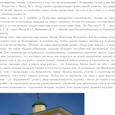
акапливаемые веками. Согласитесь с тем, что мы вспоминаем о Всевышнем только в дни Ве
- Рождества и Пасхи. Не в обиду сказать приверженцам православной религии, мусульма
ти лучше, крепче и устойчивее живут среди палласовцев. Да суть и не в вере, а в почи
в уважении памяти их.
е, в статье от 3 сентября, в Палласовке планируется строительство часовни на горо
 считали это голословным, доводим до вашего сведения, что всё это реально и осуществимо
ет, в состав которого входят известные всем палласовцам люди. Это Киселёв Н. Н. - нача
 Т. А. - завуч Мосш №11, Прияшкина Н. С. - главный врач Роспотребнадзора по Палласов
матель.
атор этого мероприятия, наш земляк, Квитко Александр Фёдорович. Как вы должны пони
 хотите) тоже не безграничны, и хотелось бы, чтобы жители нашего района, а в особенн
том благом начинании. Обычно, на такие мероприятия делают сборы (или взносы ) в ден
наем, что таким образом собранные средства обладают способностью "расворяться". По
й. Для строительства потребуются стройматериалы, специалисты-строители, просто подс
 ведь согласитесь, что поставить изгородь или покрасить её может практически каждый из
едения стен и других работ, словом, можно оказывать любую помощь в строительстве час
исты, имеющие опыт в такого вида работах - это Александр Квитко берёт на себя и при
ь, какую помощь он может оказать в этом богоугодном деле. В отношении стройматериало
о, если у палласовцев есть возможность таким образом принять участие в строительстве
иматели тоже могут оказать помощь. Чтобы это не выглядело как игра в одни ворота
витко - до "абрамовичей" далеко), наши предприниматели, надеюсь, смогут доставить и пр
йки - и сэкономятся средства для внутреннего убранства, для оформления стен и потолк
 нужны специалиасты - художники, которых, видимо, тоже нужно будет привезти издалека.