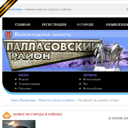
Палласовка
-
главные новости города и района
ГЛАВНАЯ
РЕГИСТРАЦИЯ
О ГОРОДЕ
ОБЪЯВЛЕНИ
ИНФО
ЛИЧНОЕ
Форум
Фотогалерея
Телепрограмма
Чат
Гороскоп
Фотоальбомы
Город Палласовка
»
Новости города и района
» Газ придёт на дальние хутора
НОВОСТИ ГОРОДА И РАЙОНА
16 ИЮЛЯ 200