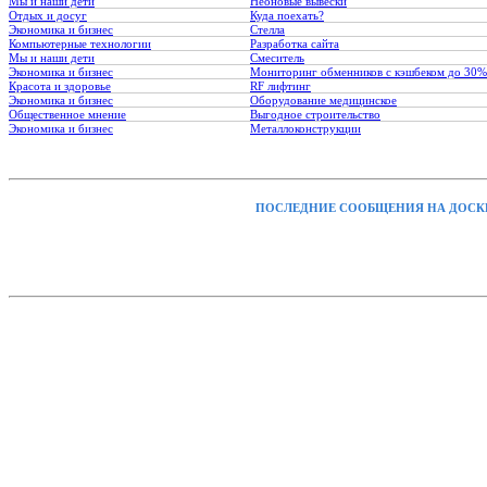
Мы и наши дети
Неоновые вывески
Отдых и досуг
Куда поехать?
Экономика и бизнес
Стелла
Компьютерные технологии
Разработка сайта
Мы и наши дети
Смеситель
Экономика и бизнес
Мониторинг обменников с кэшбеком до 30%
Красота и здоровье
RF лифтинг
Экономика и бизнес
Оборудование медицинское
Общественное мнение
Выгодное строительство
Экономика и бизнес
Металлоконструкции
ПОСЛЕДНИЕ СООБЩЕНИЯ НА ДОСК