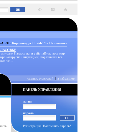
A.RU :
Коронавирус Covid-19 в Палласовке
ЛЛАСОВКЕ
 жителям Палласовки и районаИтак, весь мир
 коронавирусной инфекцией, поразившей все
ком-то ...
сделать стартовой
|
в избранное
ПАНЕЛЬ УПРАВЛЕНИЯ
логин :
пароль :
инить
Регистрация
|
Напомнить пароль?