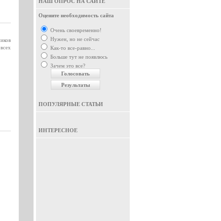
НАШ ОПРОС НА САЙТЕ
Оцените необходимость сайта
Очень своевременно!
Нужен, но не сейчас
ников
всех
Как-то все-равно...
Больше тут не появлюсь
Зачем это все?
ПОПУЛЯРНЫЕ СТАТЬИ
ИНТЕРЕСНОЕ