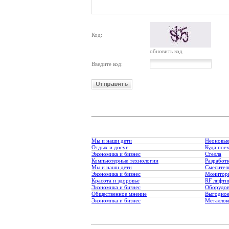
Код:
обновить код
Введите код:
Мы и наши дети
Неоновые
Отдых и досуг
Куда пое
Экономика и бизнес
Стелла
Компьютерные технологии
Разработк
Мы и наши дети
Смесител
Экономика и бизнес
Монитори
Красота и здоровье
RF лифти
Экономика и бизнес
Оборудов
Общественное мнение
Выгодное
Экономика и бизнес
Металлок