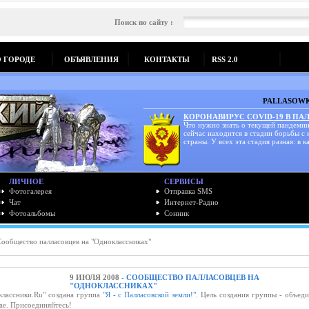
Поиск по сайту :
О ГОРОДЕ
ОБЪЯВЛЕНИЯ
КОНТАКТЫ
RSS 2.0
PALLASOWK
КОРОНАВИРУС COVID-19 В ПА
Что нужно знать о текущей пандемии
сейчас находится в стадии борьбы с
страны. У всех эта стадия разная: в ка
ЛИЧНОЕ
СЕРВИСЫ
Фотогалерея
Отправка SMS
Чат
Интернет-Радио
Фотоальбомы
Сонник
ообщество палласовцев на "Одноклассниках"
9 ИЮЛЯ 2008 -
СООБЩЕСТВО ПАЛЛАСОВЦЕВ НА
"ОДНОКЛАССНИКАХ"
классники.Ru" создана группа
"Я - с Палласовской земли!"
. Цель создания группы - объед
рае. Присоединяйтесь!