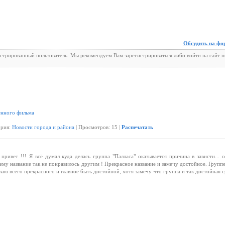
Обсудить на фо
истрированный пользователь. Мы рекомендуем Вам зарегистрироваться либо войти на сайт 
енного фильма
ория:
Новости города и района
| Просмотров: 15 |
Распечатать
привет !!! Я всё думал куда делась группа "Палласа" оказывается причина в зависти... 
му название так не понравилось другим ! Прекрасное название и замечу достойное. Группе
лаю всего прекрасного и главное быть достойной, хотя замечу что группа и так достойная 