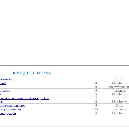
ПОСЛЕДНЕЕ С ФОРУМА
 вывески
1
Grinii
хать?
8
Morelubov
0
AshleyVandagri
а сайта
6
Lackmus
ь
5
Morelubov
нг обменников с кэшбеком до 30%
2
Grinii
нг
6
Morelubov
ание медицинское
6
Critik
 строительство
15
Lackmus
онструкции
3
Morelubov