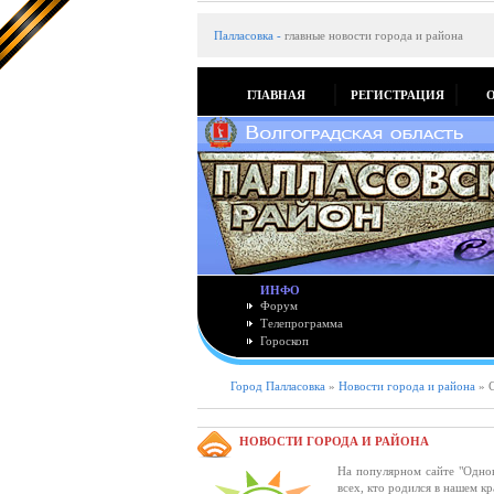
Палласовка
-
главные новости города и района
ГЛАВНАЯ
РЕГИСТРАЦИЯ
ИНФО
Форум
Телепрограмма
Гороскоп
Город Палласовка
»
Новости города и района
» С
НОВОСТИ ГОРОДА И РАЙОНА
На популярном сайте "Одно
всех, кто родился в нашем к