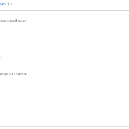
вать
| |
Палласовской земли!
 |
 котором я родилась