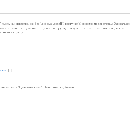
 |
" (мир, как известно, не без "добрых людей") настучал(а) видимо модераторам Однокласс
ласа и они все удалили. Пришлось группу создавать снова. Так что подтягивайте 
ссники в группу.
вать
| |
ять на сайте "Одноклассники". Напишите, я добавлю.