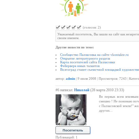
(голосов: 2)
Уважаемый посетитель, Вы зашли на сайт как незарег
своим именем.
Другие новости по теме:
Сообщество Палласовка на сайте vkontakte.ru
Открытие литературного раздела
Карта посетителей сайта Палласовки
Фейерверк юных талантов
Волгоград станет съемочной площадкой художеств
автор:
admin
| 9 июля 2008 | Просмотров: 7243 | Катег
#6 написал:
Николай
(28 марта 2010 23:33)
Во первых всем землякам 
смешно ! Не понимаю поче
с Палласовской земли!" же
других...
Публикаций: 1