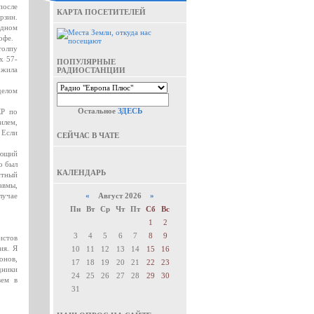
после
КАРТА ПОСЕТИТЕЛЕЙ
рзин.
едном
офе.
толпу
х 57-
ПОПУЛЯРНЫЕ
ожила
РАДИОСТАНЦИИ
елом
Остальное
ЗДЕСЬ
КР по
илем,
 Если
СЕЙЧАС В ЧАТЕ
ающий
о был
КАЛЕНДАРЬ
стный
авмы,
лучае
«
Август 2026
»
Пн
Вт
Ср
Чт
Пт
Сб
Вс
1
2
3
4
5
6
7
8
9
истов
ия. Я
10
11
12
13
14
15
16
онов,
17
18
19
20
21
22
23
дники
24
25
26
27
28
29
30
вем в
31