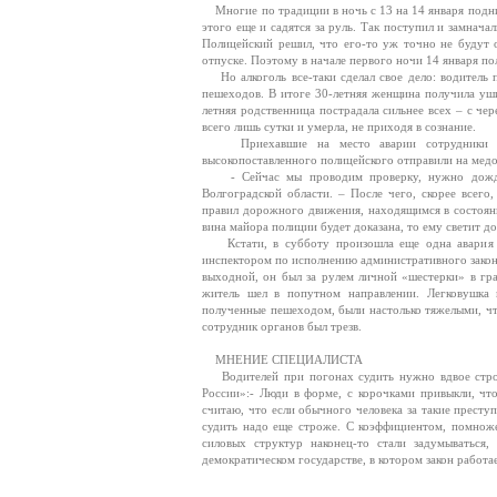
Многие по традиции в ночь с 13 на 14 января подним
этого еще и садятся за руль. Так поступил и замна
Полицейский решил, что его-то уж точно не будут 
отпуске. Поэтому в начале первого ночи 14 января по
Но алкоголь все-таки сделал свое дело: водитель по
пешеходов. В итоге 30-летняя женщина получила ушиб
летняя родственница пострадала сильнее всех – с че
всего лишь сутки и умерла, не приходя в сознание.
Приехавшие на место аварии сотрудники прав
высокопоставленного полицейского отправили на медос
- Сейчас мы проводим проверку, нужно дождат
Волгоградской области. – После чего, скорее всег
правил дорожного движения, находящимся в состояни
вина майора полиции будет доказана, то ему светит до
Кстати, в субботу произошла еще одна авария с 
инспектором по исполнению административного законо
выходной, он был за рулем личной «шестерки» в гр
житель шел в попутном направлении. Легковушка 
полученные пешеходом, были настолько тяжелыми, что
сотрудник органов был трезв.
МНЕНИЕ СПЕЦИАЛИСТА
Водителей при погонах судить нужно вдвое строж
России»:- Люди в форме, с корочками привыкли, чт
считаю, что если обычного человека за такие преступ
судить надо еще строже. С коэффициентом, помноже
силовых структур наконец-то стали задумываться
демократическом государстве, в котором закон работае