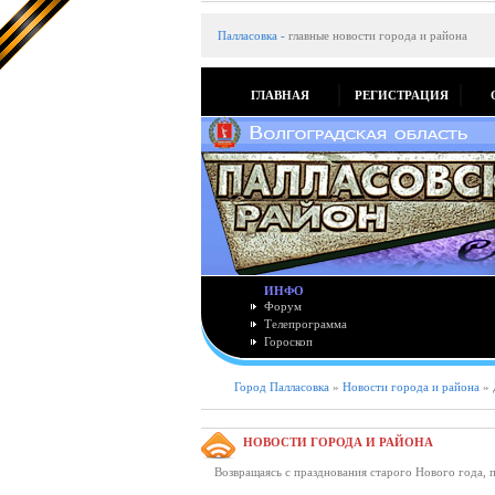
Палласовка
-
главные новости города и района
ГЛАВНАЯ
РЕГИСТРАЦИЯ
ИНФО
Форум
Телепрограмма
Гороскоп
Город Палласовка
»
Новости города и района
» 
НОВОСТИ ГОРОДА И РАЙОНА
Возвращаясь с празднования старого Нового года, п