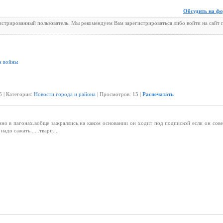
Обсудить на ф
гистрированный пользователь. Мы рекомендуем Вам зарегистрироваться либо войти на сайт 
н войны
5 | Категория:
Новости города и района
| Просмотров: 15 |
Распечатать
нно в пагонах.вобще зажраллись.на каком основании он ходит под подпиской если он сов
адо сажать......твари....