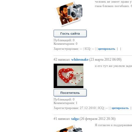
человек не имеет право у
глаза близких погибших. б
Публикаций: 0
Комментариев: 0
Зарегистрирован: -- | ICQ: -- | |
цитировать
| |
#2 написал:
whitesnake
(23 марта 2012 06:09)
и его тут же уволили задн
Публикаций: 0
Комментариев: 1
Зарегистрирован: 27.12.2010 | ICQ: -- | |
цитировать
|
#1 написал:
talga
(26 февраля 2012 20:36)
Я согласен и поддержива