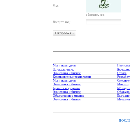
Код:
обновить код
Введите код:
Мы и наши дети
Неоновы
Отдых и досуг
Куда пое
Экономика и бизнес
Стелла
Компьютерные технологии
Разработ
Мы и наши дети
Смесите
Экономика и бизнес
Монитор
Красота и здоровье
RF лифт
Экономика и бизнес
Оборудо
Общественное мнение
Выгодное
Экономика и бизнес
Металло
ПОСЛЕ