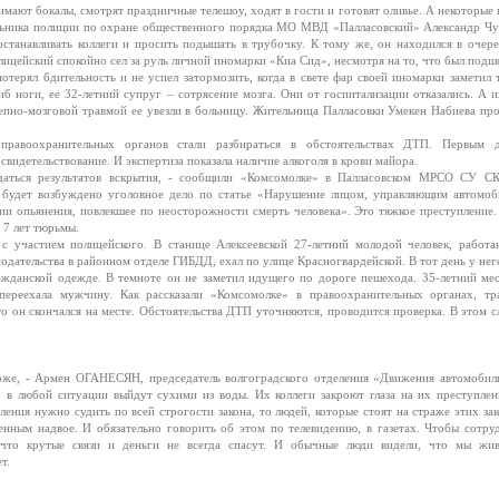
ают бокалы, смотрят праздничные телешоу, ходят в гости и готовят оливье. А некоторые 
чальника полиции по охране общественного порядка МО МВД «Палласовский» Александр Чу
останавливать коллеги и просить подышать в трубочку. К тому же, он находился в очер
лицейский спокойно сел за руль личной иномарки «Киа Сид», несмотря на то, что был подш
терял бдительность и не успел затормозить, когда в свете фар своей иномарки заметил 
 ноги, ее 32-летний супруг – сотрясение мозга. Они от госпитализации отказались. А и
репно-мозговой травмой ее увезли в больницу. Жительница Палласовки Умекен Набиева пр
оохранительных органов стали разбираться в обстоятельствах ДТП. Первым д
видетельствование. И экспертиза показала наличие алкоголя в крови майора.
ься результатов вскрытия, - сообщили «Комсомолке» в Палласовском МРСО СУ С
о, будет возбуждено уголовное дело по статье «Нарушение лицом, управляющим автомоб
и опьянения, повлекшее по неосторожности смерть человека». Это тяжкое преступление.
 7 лет тюрьмы.
участием полицейского. В станице Алексеевской 27-летний молодой человек, работ
дательства в районном отделе ГИБДД, ехал по улице Красногвардейской. В тот день у нег
ажданской одежде. В темноте он не заметил идущего по дороге пешехода. 35-летний ме
переехала мужчину. Как рассказали «Комсомолке» в правоохранительных органах, тр
 он скончался на месте. Обстоятельства ДТП уточняются, проводится проверка. В этом с
е, - Армен ОГАНЕСЯН, председатель волгоградского отделения «Движения автомобил
о в любой ситуации выйдут сухими из воды. Их коллеги закроют глаза на их преступлен
ления нужно судить по всей строгости закона, то людей, которые стоят на страже этих зак
нным надвое. И обязательно говорить об этом по телевидению, в газетах. Чтобы сотру
, что крутые связи и деньги не всегда спасут. И обычные люди видели, что мы жи
т.