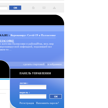
A.RU :
Коронавирус Covid-19 в Палласовке
АЛЛАСОВКЕ
и жителям Палласовки и районаИтак, весь мир
 коронавирусной инфекцией, поразившей все
аком-то ...
сделать стартовой
|
в избранное
ПАНЕЛЬ УПРАВЛЕНИЯ
логин :
пароль :
Регистрация
|
Напомнить пароль?