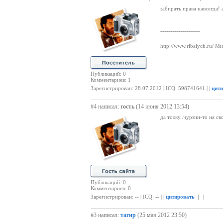
забирать права навсегда! 
--------------------
http://www.ribalych.ru/
Мир
Публикаций: 0
Комментариев: 1
Зарегистрирован: 28.07.2012 | ICQ: 598741641 | |
цит
#4 написал:
гость
(14 июня 2012 13:54)
да толку..чурзин-то на с
Публикаций: 0
Комментариев: 0
Зарегистрирован: -- | ICQ: -- | |
цитировать
| |
#3 написал:
тагир
(25 мая 2012 23:50)