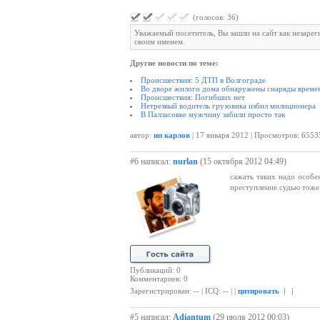
(голосов: 36)
Уважаемый посетитель, Вы зашли на сайт как незаре
своим именем.
Другие новости по теме:
Происшествия: 5 ДТП в Волгограде
Во дворе жилого дома обнаружены снаряды време
Происшествия: Погибших нет
Нетрезвый водитель грузовика избил милиционера
В Палласовке мужчину забили просто так
автор:
ип карлов
| 17 января 2012 | Просмотров: 6553
#6 написал:
nurlan
(15 октября 2012 04:49)
сажать таких надо особе
преступление.судью тоже н
Публикаций: 0
Комментариев: 0
Зарегистрирован: -- | ICQ: -- | |
цитировать
| |
#5 написал:
Adiantum
(29 июля 2012 00:03)