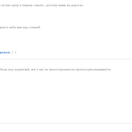
а лучше сразу в тюрьму сажать...достала пьянь на дорогах..
ного неба вам над головой.
ировать
| |
вободе под подпиской, всё у нас по неоосторожности происходит,оказывается.