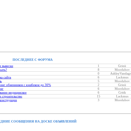
ПОСЛЕДНЕЕ С ФОРУМА
е вывески
1
Grinii
хать?
8
Morelubov
0
AshleyVandagr
ка сайта
6
Lackmus
ль
5
Morelubov
инг обменников с кэшбеком до 30%
2
Grinii
инг
6
Morelubov
вание медицинское
6
Critik
 строительство
15
Lackmus
конструкции
3
Morelubov
ДНИЕ СООБЩЕНИЯ НА ДОСКЕ ОБЪЯВЛЕНИЙ