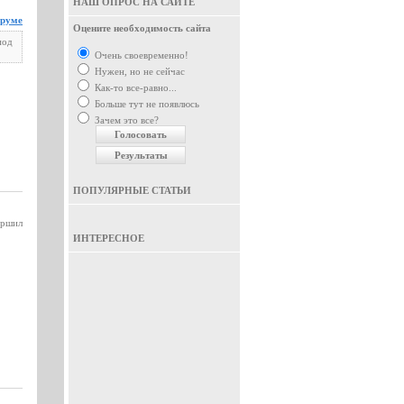
НАШ ОПРОС НА САЙТЕ
оруме
Оцените необходимость сайта
под
Очень своевременно!
Нужен, но не сейчас
Как-то все-равно...
Больше тут не появлюсь
Зачем это все?
ПОПУЛЯРНЫЕ СТАТЬИ
ершил
ИНТЕРЕСНОЕ