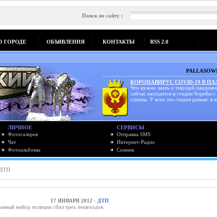
Поиск по сайту :
О ГОРОДЕ
ОБЪЯВЛЕНИЯ
КОНТАКТЫ
RSS 2.0
PALLASOWK
КОРОНАВИРУС COVID-19 В П
Что нужно знать о текущей пандеми
сейчас находится в стадии борьбы с
страны. У всех эта стадия разная: в к
ЛИЧНОЕ
СЕРВИСЫ
Фотогалерея
Отправка SMS
Чат
Интернет-Радио
Фотоальбомы
Сонник
ДТП
17 ЯНВАРЯ 2012 -
ДТП
ьяный майор полиции сбил трех пешеходов.