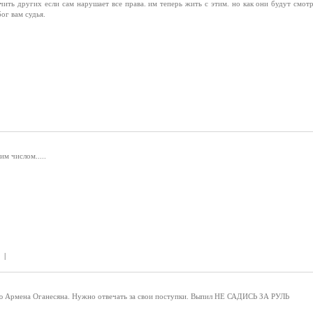
чить других если сам нарушает все права. им теперь жить с этим. но как они будут смотр
ог вам судья.
им числом.....
 |
ю Армена Оганесяна. Нужно отвечать за свои поступки. Выпил НЕ САДИСЬ ЗА РУЛЬ