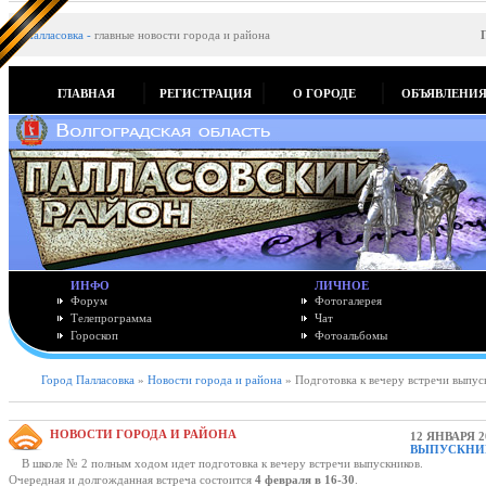
Палласовка
-
главные новости города и района
ГЛАВНАЯ
РЕГИСТРАЦИЯ
О ГОРОДЕ
ОБЪЯВЛЕНИ
ИНФО
ЛИЧНОЕ
Форум
Фотогалерея
Телепрограмма
Чат
Гороскоп
Фотоальбомы
Город Палласовка
»
Новости города и района
» Подготовка к вечеру встречи выпус
НОВОСТИ ГОРОДА И РАЙОНА
12 ЯНВАРЯ 2
ВЫПУСКНИ
В школе № 2 полным ходом идет подготовка к вечеру встречи выпускников.
Очередная и долгожданная встреча состоится
4 февраля в 16-30
.