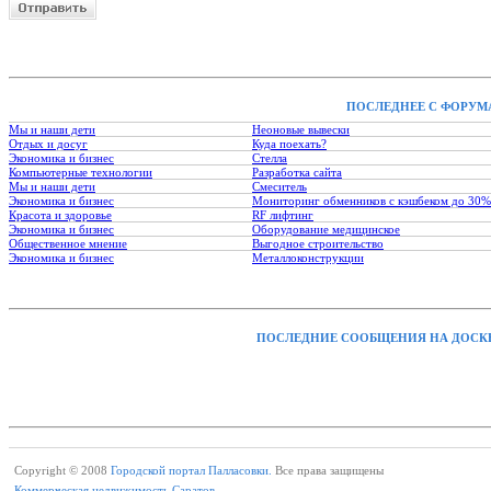
ПОСЛЕДНЕЕ С ФОРУМ
Мы и наши дети
Неоновые вывески
Отдых и досуг
Куда поехать?
Экономика и бизнес
Стелла
Компьютерные технологии
Разработка сайта
Мы и наши дети
Смеситель
Экономика и бизнес
Мониторинг обменников с кэшбеком до 30%
Красота и здоровье
RF лифтинг
Экономика и бизнес
Оборудование медицинское
Общественное мнение
Выгодное строительство
Экономика и бизнес
Металлоконструкции
ПОСЛЕДНИЕ СООБЩЕНИЯ НА ДОСК
Copyright © 2008
Городской портал Палласовки.
Все права защищены
Коммерческая недвижимость Саратов