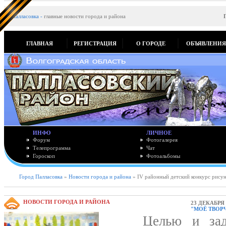
Палласовка
-
главные новости города и района
ГЛАВНАЯ
РЕГИСТРАЦИЯ
О ГОРОДЕ
ОБЪЯВЛЕНИ
ИНФО
ЛИЧНОЕ
Форум
Фотогалерея
Телепрограмма
Чат
Гороскоп
Фотоальбомы
Город Палласовка
»
Новости города и района
» IV районный детский конкурс рисун
НОВОСТИ ГОРОДА И РАЙОНА
23 ДЕКАБРЯ 
"МОЁ ТВОРЧ
Целью и задаче